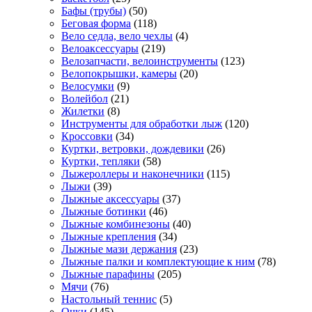
Бафы (трубы)
(50)
Беговая форма
(118)
Вело седла, вело чехлы
(4)
Велоаксессуары
(219)
Велозапчасти, велоинструменты
(123)
Велопокрышки, камеры
(20)
Велосумки
(9)
Волейбол
(21)
Жилетки
(8)
Инструменты для обработки лыж
(120)
Кроссовки
(34)
Куртки, ветровки, дождевики
(26)
Куртки, тепляки
(58)
Лыжероллеры и наконечники
(115)
Лыжи
(39)
Лыжные аксессуары
(37)
Лыжные ботинки
(46)
Лыжные комбинезоны
(40)
Лыжные крепления
(34)
Лыжные мази держания
(23)
Лыжные палки и комплектующие к ним
(78)
Лыжные парафины
(205)
Мячи
(76)
Настольный теннис
(5)
Очки
(145)