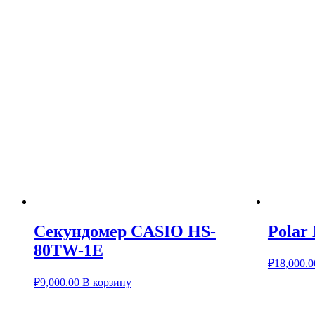
Cекундомер CASIO HS-
Polar
80TW-1E
₽
18,000.0
₽
9,000.00
В корзину