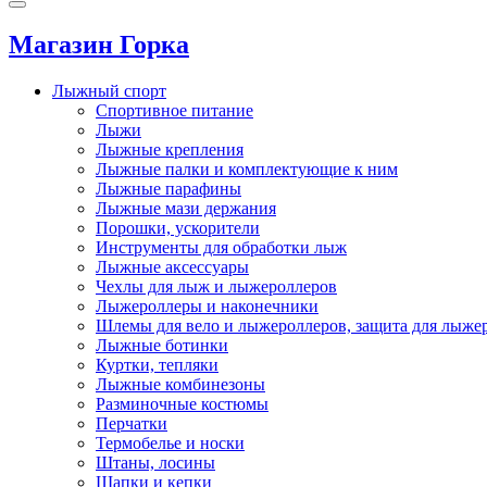
Toggle
navigation
Магазин Горка
Лыжный спорт
Спортивное питание
Лыжи
Лыжные крепления
Лыжные палки и комплектующие к ним
Лыжные парафины
Лыжные мази держания
Порошки, ускорители
Инструменты для обработки лыж
Лыжные аксессуары
Чехлы для лыж и лыжероллеров
Лыжероллеры и наконечники
Шлемы для вело и лыжероллеров, защита для лыже
Лыжные ботинки
Куртки, тепляки
Лыжные комбинезоны
Разминочные костюмы
Перчатки
Термобелье и носки
Штаны, лосины
Шапки и кепки