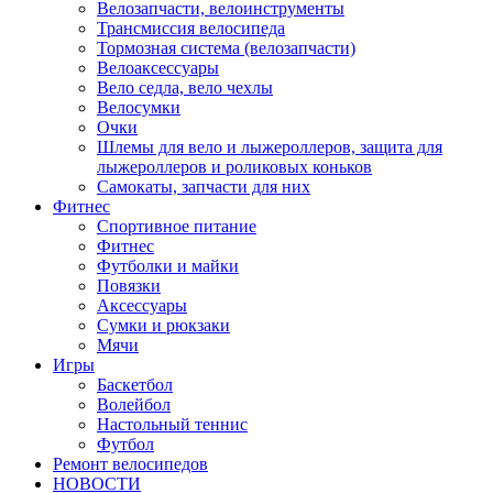
Велозапчасти, велоинструменты
Трансмиссия велосипеда
Тормозная система (велозапчасти)
Велоаксессуары
Вело седла, вело чехлы
Велосумки
Очки
Шлемы для вело и лыжероллеров, защита для
лыжероллеров и роликовых коньков
Самокаты, запчасти для них
Фитнес
Спортивное питание
Фитнес
Футболки и майки
Повязки
Аксессуары
Сумки и рюкзаки
Мячи
Игры
Баскетбол
Волейбол
Настольный теннис
Футбол
Ремонт велосипедов
НОВОСТИ