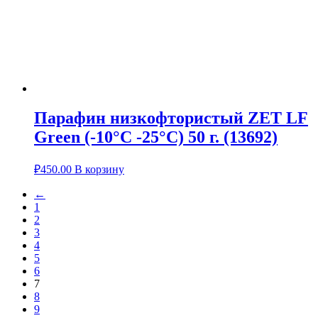
Парафин низкофтористый ZET LF
Green (-10°С -25°С) 50 г. (13692)
₽
450.00
В корзину
←
1
2
3
4
5
6
7
8
9