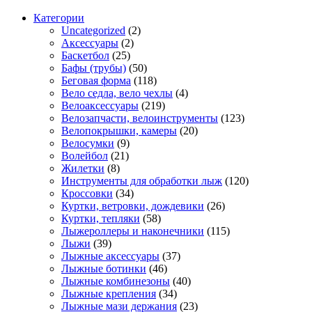
Категории
Uncategorized
(2)
Аксессуары
(2)
Баскетбол
(25)
Бафы (трубы)
(50)
Беговая форма
(118)
Вело седла, вело чехлы
(4)
Велоаксессуары
(219)
Велозапчасти, велоинструменты
(123)
Велопокрышки, камеры
(20)
Велосумки
(9)
Волейбол
(21)
Жилетки
(8)
Инструменты для обработки лыж
(120)
Кроссовки
(34)
Куртки, ветровки, дождевики
(26)
Куртки, тепляки
(58)
Лыжероллеры и наконечники
(115)
Лыжи
(39)
Лыжные аксессуары
(37)
Лыжные ботинки
(46)
Лыжные комбинезоны
(40)
Лыжные крепления
(34)
Лыжные мази держания
(23)