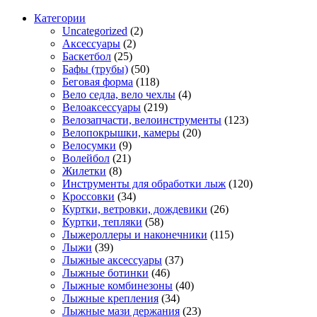
Категории
Uncategorized
(2)
Аксессуары
(2)
Баскетбол
(25)
Бафы (трубы)
(50)
Беговая форма
(118)
Вело седла, вело чехлы
(4)
Велоаксессуары
(219)
Велозапчасти, велоинструменты
(123)
Велопокрышки, камеры
(20)
Велосумки
(9)
Волейбол
(21)
Жилетки
(8)
Инструменты для обработки лыж
(120)
Кроссовки
(34)
Куртки, ветровки, дождевики
(26)
Куртки, тепляки
(58)
Лыжероллеры и наконечники
(115)
Лыжи
(39)
Лыжные аксессуары
(37)
Лыжные ботинки
(46)
Лыжные комбинезоны
(40)
Лыжные крепления
(34)
Лыжные мази держания
(23)