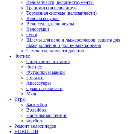
Велозапчасти, велоинструменты
Трансмиссия велосипеда
Тормозная система (велозапчасти)
Велоаксессуары
Вело седла, вело чехлы
Велосумки
Очки
Шлемы для вело и лыжероллеров, защита для
лыжероллеров и роликовых коньков
Самокаты, запчасти для них
Фитнес
Спортивное питание
Фитнес
Футболки и майки
Повязки
Аксессуары
Сумки и рюкзаки
Мячи
Игры
Баскетбол
Волейбол
Настольный теннис
Футбол
Ремонт велосипедов
НОВОСТИ