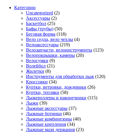
Категории
Uncategorized
(2)
Аксессуары
(2)
Баскетбол
(25)
Бафы (трубы)
(50)
Беговая форма
(118)
Вело седла, вело чехлы
(4)
Велоаксессуары
(219)
Велозапчасти, велоинструменты
(123)
Велопокрышки, камеры
(20)
Велосумки
(9)
Волейбол
(21)
Жилетки
(8)
Инструменты для обработки лыж
(120)
Кроссовки
(34)
Куртки, ветровки, дождевики
(26)
Куртки, тепляки
(58)
Лыжероллеры и наконечники
(115)
Лыжи
(39)
Лыжные аксессуары
(37)
Лыжные ботинки
(46)
Лыжные комбинезоны
(40)
Лыжные крепления
(34)
Лыжные мази держания
(23)