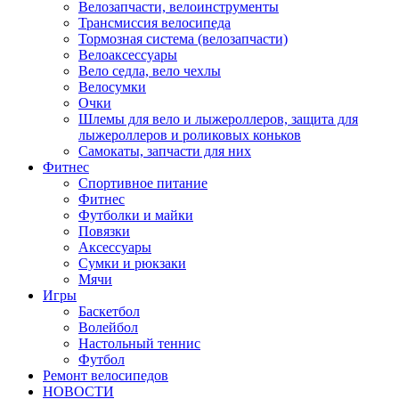
Велозапчасти, велоинструменты
Трансмиссия велосипеда
Тормозная система (велозапчасти)
Велоаксессуары
Вело седла, вело чехлы
Велосумки
Очки
Шлемы для вело и лыжероллеров, защита для
лыжероллеров и роликовых коньков
Самокаты, запчасти для них
Фитнес
Спортивное питание
Фитнес
Футболки и майки
Повязки
Аксессуары
Сумки и рюкзаки
Мячи
Игры
Баскетбол
Волейбол
Настольный теннис
Футбол
Ремонт велосипедов
НОВОСТИ