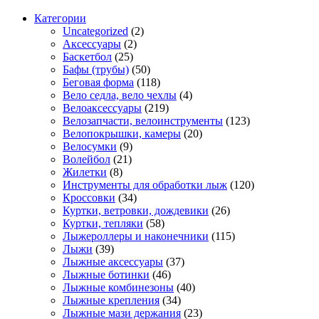
Категории
Uncategorized
(2)
Аксессуары
(2)
Баскетбол
(25)
Бафы (трубы)
(50)
Беговая форма
(118)
Вело седла, вело чехлы
(4)
Велоаксессуары
(219)
Велозапчасти, велоинструменты
(123)
Велопокрышки, камеры
(20)
Велосумки
(9)
Волейбол
(21)
Жилетки
(8)
Инструменты для обработки лыж
(120)
Кроссовки
(34)
Куртки, ветровки, дождевики
(26)
Куртки, тепляки
(58)
Лыжероллеры и наконечники
(115)
Лыжи
(39)
Лыжные аксессуары
(37)
Лыжные ботинки
(46)
Лыжные комбинезоны
(40)
Лыжные крепления
(34)
Лыжные мази держания
(23)