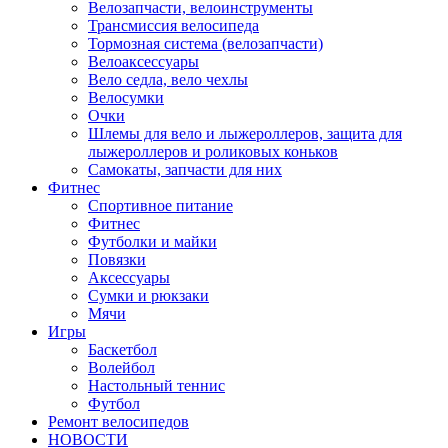
Велозапчасти, велоинструменты
Трансмиссия велосипеда
Тормозная система (велозапчасти)
Велоаксессуары
Вело седла, вело чехлы
Велосумки
Очки
Шлемы для вело и лыжероллеров, защита для
лыжероллеров и роликовых коньков
Самокаты, запчасти для них
Фитнес
Спортивное питание
Фитнес
Футболки и майки
Повязки
Аксессуары
Сумки и рюкзаки
Мячи
Игры
Баскетбол
Волейбол
Настольный теннис
Футбол
Ремонт велосипедов
НОВОСТИ