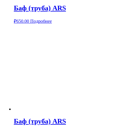
Баф (труба) ARS
₽
650.00
Подробнее
Баф (труба) ARS