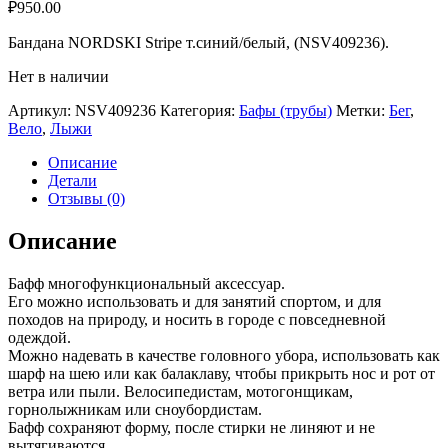
₽
950.00
Бандана NORDSKI Stripe т.синий/белый, (NSV409236).
Нет в наличии
Артикул:
NSV409236
Категория:
Бафы (трубы)
Метки:
Бег
,
Вело
,
Лыжи
Описание
Детали
Отзывы (0)
Описание
Бафф многофункциональный аксессуар.
Его можно использовать и для занятий спортом, и для
походов на природу, и носить в городе с повседневной
одеждой.
Можно надевать в качестве головного убора, использовать как
шарф на шею или как балаклаву, чтобы прикрыть нос и рот от
ветра или пыли. Велосипедистам, мотогонщикам,
горнолыжникам или сноубордистам.
Бафф сохраняют форму, после стирки не линяют и не
вытягиваются.