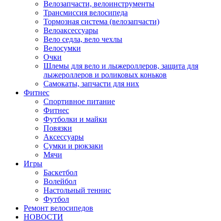
Велозапчасти, велоинструменты
Трансмиссия велосипеда
Тормозная система (велозапчасти)
Велоаксессуары
Вело седла, вело чехлы
Велосумки
Очки
Шлемы для вело и лыжероллеров, защита для
лыжероллеров и роликовых коньков
Самокаты, запчасти для них
Фитнес
Спортивное питание
Фитнес
Футболки и майки
Повязки
Аксессуары
Сумки и рюкзаки
Мячи
Игры
Баскетбол
Волейбол
Настольный теннис
Футбол
Ремонт велосипедов
НОВОСТИ