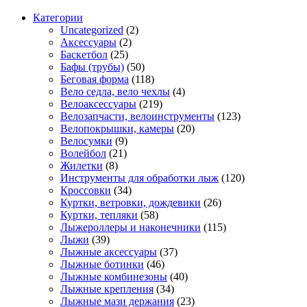
Категории
Uncategorized
(2)
Аксессуары
(2)
Баскетбол
(25)
Бафы (трубы)
(50)
Беговая форма
(118)
Вело седла, вело чехлы
(4)
Велоаксессуары
(219)
Велозапчасти, велоинструменты
(123)
Велопокрышки, камеры
(20)
Велосумки
(9)
Волейбол
(21)
Жилетки
(8)
Инструменты для обработки лыж
(120)
Кроссовки
(34)
Куртки, ветровки, дождевики
(26)
Куртки, тепляки
(58)
Лыжероллеры и наконечники
(115)
Лыжи
(39)
Лыжные аксессуары
(37)
Лыжные ботинки
(46)
Лыжные комбинезоны
(40)
Лыжные крепления
(34)
Лыжные мази держания
(23)