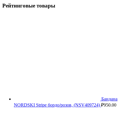
Рейтинговые товары
Бандана
NORDSKI Stripe бордо/розов, (NSV409724)
₽
950.00