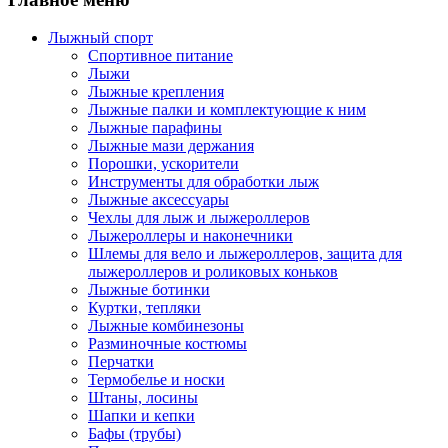
Лыжный спорт
Спортивное питание
Лыжи
Лыжные крепления
Лыжные палки и комплектующие к ним
Лыжные парафины
Лыжные мази держания
Порошки, ускорители
Инструменты для обработки лыж
Лыжные аксессуары
Чехлы для лыж и лыжероллеров
Лыжероллеры и наконечники
Шлемы для вело и лыжероллеров, защита для
лыжероллеров и роликовых коньков
Лыжные ботинки
Куртки, тепляки
Лыжные комбинезоны
Разминочные костюмы
Перчатки
Термобелье и носки
Штаны, лосины
Шапки и кепки
Бафы (трубы)