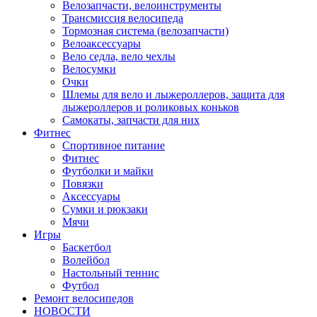
Велозапчасти, велоинструменты
Трансмиссия велосипеда
Тормозная система (велозапчасти)
Велоаксессуары
Вело седла, вело чехлы
Велосумки
Очки
Шлемы для вело и лыжероллеров, защита для
лыжероллеров и роликовых коньков
Самокаты, запчасти для них
Фитнес
Спортивное питание
Фитнес
Футболки и майки
Повязки
Аксессуары
Сумки и рюкзаки
Мячи
Игры
Баскетбол
Волейбол
Настольный теннис
Футбол
Ремонт велосипедов
НОВОСТИ