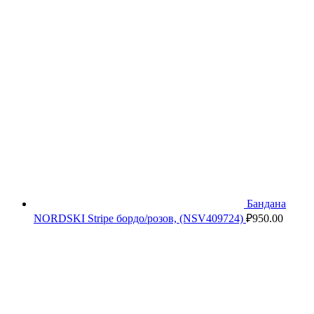
Бандана
NORDSKI Stripe бордо/розов, (NSV409724)
₽
950.00