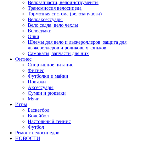
Велозапчасти, велоинструменты
Трансмиссия велосипеда
Тормозная система (велозапчасти)
Велоаксессуары
Вело седла, вело чехлы
Велосумки
Очки
Шлемы для вело и лыжероллеров, защита для
лыжероллеров и роликовых коньков
Самокаты, запчасти для них
Фитнес
Спортивное питание
Фитнес
Футболки и майки
Повязки
Аксессуары
Сумки и рюкзаки
Мячи
Игры
Баскетбол
Волейбол
Настольный теннис
Футбол
Ремонт велосипедов
НОВОСТИ