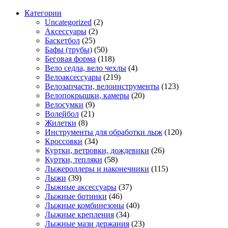
Категории
Uncategorized
(2)
Аксессуары
(2)
Баскетбол
(25)
Бафы (трубы)
(50)
Беговая форма
(118)
Вело седла, вело чехлы
(4)
Велоаксессуары
(219)
Велозапчасти, велоинструменты
(123)
Велопокрышки, камеры
(20)
Велосумки
(9)
Волейбол
(21)
Жилетки
(8)
Инструменты для обработки лыж
(120)
Кроссовки
(34)
Куртки, ветровки, дождевики
(26)
Куртки, тепляки
(58)
Лыжероллеры и наконечники
(115)
Лыжи
(39)
Лыжные аксессуары
(37)
Лыжные ботинки
(46)
Лыжные комбинезоны
(40)
Лыжные крепления
(34)
Лыжные мази держания
(23)