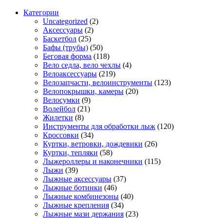
Категории
Uncategorized
(2)
Аксессуары
(2)
Баскетбол
(25)
Бафы (трубы)
(50)
Беговая форма
(118)
Вело седла, вело чехлы
(4)
Велоаксессуары
(219)
Велозапчасти, велоинструменты
(123)
Велопокрышки, камеры
(20)
Велосумки
(9)
Волейбол
(21)
Жилетки
(8)
Инструменты для обработки лыж
(120)
Кроссовки
(34)
Куртки, ветровки, дождевики
(26)
Куртки, тепляки
(58)
Лыжероллеры и наконечники
(115)
Лыжи
(39)
Лыжные аксессуары
(37)
Лыжные ботинки
(46)
Лыжные комбинезоны
(40)
Лыжные крепления
(34)
Лыжные мази держания
(23)