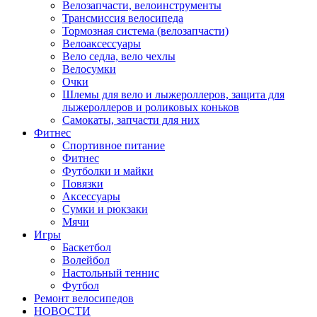
Велозапчасти, велоинструменты
Трансмиссия велосипеда
Тормозная система (велозапчасти)
Велоаксессуары
Вело седла, вело чехлы
Велосумки
Очки
Шлемы для вело и лыжероллеров, защита для
лыжероллеров и роликовых коньков
Самокаты, запчасти для них
Фитнес
Спортивное питание
Фитнес
Футболки и майки
Повязки
Аксессуары
Сумки и рюкзаки
Мячи
Игры
Баскетбол
Волейбол
Настольный теннис
Футбол
Ремонт велосипедов
НОВОСТИ