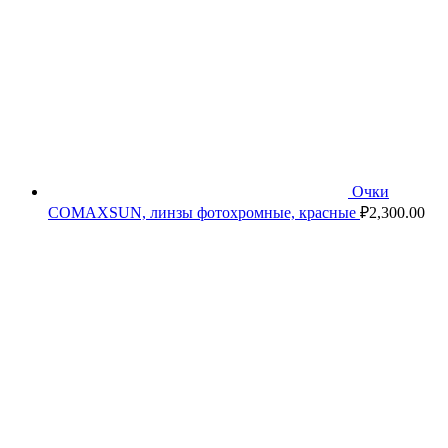
Очки
COMAXSUN, линзы фотохромные, красные
₽
2,300.00