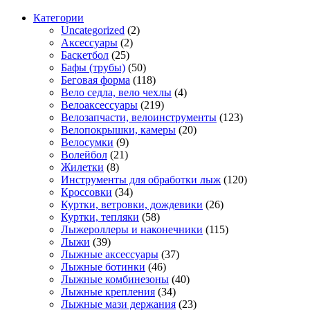
Категории
Uncategorized
(2)
Аксессуары
(2)
Баскетбол
(25)
Бафы (трубы)
(50)
Беговая форма
(118)
Вело седла, вело чехлы
(4)
Велоаксессуары
(219)
Велозапчасти, велоинструменты
(123)
Велопокрышки, камеры
(20)
Велосумки
(9)
Волейбол
(21)
Жилетки
(8)
Инструменты для обработки лыж
(120)
Кроссовки
(34)
Куртки, ветровки, дождевики
(26)
Куртки, тепляки
(58)
Лыжероллеры и наконечники
(115)
Лыжи
(39)
Лыжные аксессуары
(37)
Лыжные ботинки
(46)
Лыжные комбинезоны
(40)
Лыжные крепления
(34)
Лыжные мази держания
(23)