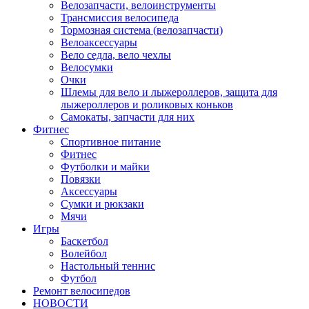
Велозапчасти, велоинструменты
Трансмиссия велосипеда
Тормозная система (велозапчасти)
Велоаксессуары
Вело седла, вело чехлы
Велосумки
Очки
Шлемы для вело и лыжероллеров, защита для
лыжероллеров и роликовых коньков
Самокаты, запчасти для них
Фитнес
Спортивное питание
Фитнес
Футболки и майки
Повязки
Аксессуары
Сумки и рюкзаки
Мячи
Игры
Баскетбол
Волейбол
Настольный теннис
Футбол
Ремонт велосипедов
НОВОСТИ