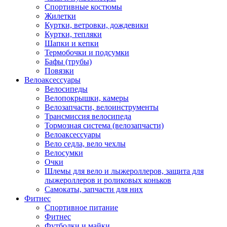
Спортивные костюмы
Жилетки
Куртки, ветровки, дождевики
Куртки, тепляки
Шапки и кепки
Термобочки и подсумки
Бафы (трубы)
Повязки
Велоаксессуары
Велосипеды
Велопокрышки, камеры
Велозапчасти, велоинструменты
Трансмиссия велосипеда
Тормозная система (велозапчасти)
Велоаксессуары
Вело седла, вело чехлы
Велосумки
Очки
Шлемы для вело и лыжероллеров, защита для
лыжероллеров и роликовых коньков
Самокаты, запчасти для них
Фитнес
Спортивное питание
Фитнес
Футболки и майки