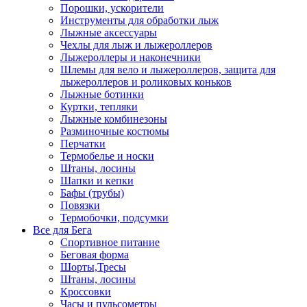
Порошки, ускорители
Инструменты для обработки лыж
Лыжные аксессуары
Чехлы для лыж и лыжероллеров
Лыжероллеры и наконечники
Шлемы для вело и лыжероллеров, защита для
лыжероллеров и роликовых коньков
Лыжные ботинки
Куртки, тепляки
Лыжные комбинезоны
Разминочные костюмы
Перчатки
Термобелье и носки
Штаны, лосины
Шапки и кепки
Бафы (трубы)
Повязки
Термобочки, подсумки
Все для Бега
Спортивное питание
Беговая форма
Шорты,Тресы
Штаны, лосины
Кроссовки
Часы и пульсометры