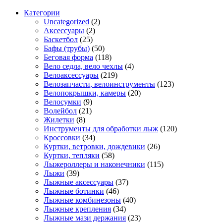
Категории
Uncategorized
(2)
Аксессуары
(2)
Баскетбол
(25)
Бафы (трубы)
(50)
Беговая форма
(118)
Вело седла, вело чехлы
(4)
Велоаксессуары
(219)
Велозапчасти, велоинструменты
(123)
Велопокрышки, камеры
(20)
Велосумки
(9)
Волейбол
(21)
Жилетки
(8)
Инструменты для обработки лыж
(120)
Кроссовки
(34)
Куртки, ветровки, дождевики
(26)
Куртки, тепляки
(58)
Лыжероллеры и наконечники
(115)
Лыжи
(39)
Лыжные аксессуары
(37)
Лыжные ботинки
(46)
Лыжные комбинезоны
(40)
Лыжные крепления
(34)
Лыжные мази держания
(23)