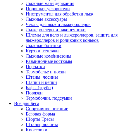
Лыжные мази держания
Порошки, ускорители
Инструменты для обработки лыж
Лыжные аксессуары
Чехлы для лыж и лыжероллеров
Лыжероллеры и наконечники
Шлемы для вело и лыжероллеров, защита для
лыжероллеров и роликовых коньков
Лыжные ботинки
Куртки, тепляки
Лыжные комбинезоны
Разминочные костюмы
Перчатки
Термобелье и носки
Штаны, лосины
Шапки и кепки
Бафы (трубы)
Повязки
Термобочки, подсумки
Все для Бега
Спортивное питание
Беговая форма
Шорты,Тресы
Штаны, лосины
Кроссовки