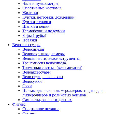
Часы и пульсометры
Спортивные костюмы
Жилетки
Куртки, ветровки, дождевики
Куртки, тепляки
Шапки и кепки
Термобочки и подсумки
Бафы (трубы)
Повязки
Велоаксессуары
Велосипеды
Велопокрышки, камеры
Велозапчасти, велоинструменты
Трансмиссия велосипеда
Тормозная система (велозапчасти)
Велоаксессуары
Вело седла, вело чехлы
Велосумки
Очки
Шлемы для вело и лыжероллеров, защита для
лыжероллеров и роликовых коньков
Самокаты, запчасти для них
Фитнес
Спортивное питание
Фитнес