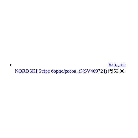
Бандана
NORDSKI Stripe бордо/розов, (NSV409724)
₽
950.00