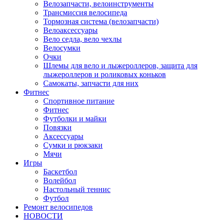
Велозапчасти, велоинструменты
Трансмиссия велосипеда
Тормозная система (велозапчасти)
Велоаксессуары
Вело седла, вело чехлы
Велосумки
Очки
Шлемы для вело и лыжероллеров, защита для
лыжероллеров и роликовых коньков
Самокаты, запчасти для них
Фитнес
Спортивное питание
Фитнес
Футболки и майки
Повязки
Аксессуары
Сумки и рюкзаки
Мячи
Игры
Баскетбол
Волейбол
Настольный теннис
Футбол
Ремонт велосипедов
НОВОСТИ