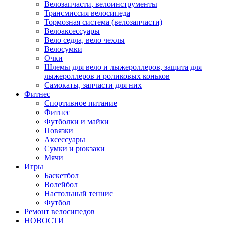
Велозапчасти, велоинструменты
Трансмиссия велосипеда
Тормозная система (велозапчасти)
Велоаксессуары
Вело седла, вело чехлы
Велосумки
Очки
Шлемы для вело и лыжероллеров, защита для
лыжероллеров и роликовых коньков
Самокаты, запчасти для них
Фитнес
Спортивное питание
Фитнес
Футболки и майки
Повязки
Аксессуары
Сумки и рюкзаки
Мячи
Игры
Баскетбол
Волейбол
Настольный теннис
Футбол
Ремонт велосипедов
НОВОСТИ