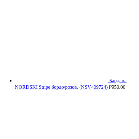
Бандана
NORDSKI Stripe бордо/розов, (NSV409724)
₽
950.00