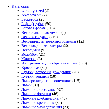
Категории
Uncategorized
(2)
Аксессуары
(2)
Баскетбол
(25)
Бафы (трубы)
(50)
Беговая форма
(118)
Вело седла, вело чехлы
(4)
Велоаксессуары
(219)
Велозапчасти, велоинструменты
(123)
Велопокрышки, камеры
(20)
Велосумки
(9)
Волейбол
(21)
Жилетки
(8)
Инструменты для обработки лыж
(120)
Кроссовки
(34)
Куртки, ветровки, дождевики
(26)
Куртки, тепляки
(58)
Лыжероллеры и наконечники
(115)
Лыжи
(39)
Лыжные аксессуары
(37)
Лыжные ботинки
(46)
Лыжные комбинезоны
(40)
Лыжные крепления
(34)
Лыжные мази держания
(23)