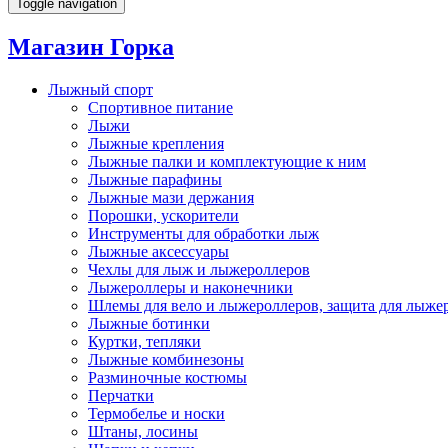
Toggle navigation
Магазин Горка
Лыжный спорт
Спортивное питание
Лыжи
Лыжные крепления
Лыжные палки и комплектующие к ним
Лыжные парафины
Лыжные мази держания
Порошки, ускорители
Инструменты для обработки лыж
Лыжные аксессуары
Чехлы для лыж и лыжероллеров
Лыжероллеры и наконечники
Шлемы для вело и лыжероллеров, защита для лыже
Лыжные ботинки
Куртки, тепляки
Лыжные комбинезоны
Разминочные костюмы
Перчатки
Термобелье и носки
Штаны, лосины