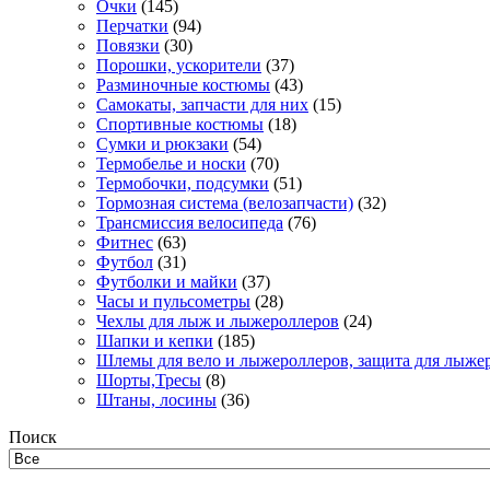
Очки
(145)
Перчатки
(94)
Повязки
(30)
Порошки, ускорители
(37)
Разминочные костюмы
(43)
Самокаты, запчасти для них
(15)
Спортивные костюмы
(18)
Сумки и рюкзаки
(54)
Термобелье и носки
(70)
Термобочки, подсумки
(51)
Тормозная система (велозапчасти)
(32)
Трансмиссия велосипеда
(76)
Фитнес
(63)
Футбол
(31)
Футболки и майки
(37)
Часы и пульсометры
(28)
Чехлы для лыж и лыжероллеров
(24)
Шапки и кепки
(185)
Шлемы для вело и лыжероллеров, защита для лыже
Шорты,Тресы
(8)
Штаны, лосины
(36)
Поиск