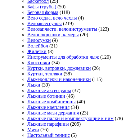
Баскетбол
(25)
Бафы (трубы)
(50)
Беговая форма
(118)
Вело седла, вело чехлы
(4)
Велоаксессуары
(219)
Велозапчасти, велоинструменты
(123)
Велопокрышки, камеры
(20)
Велосумки
(9)
Волейбол
(21)
Жилетки
(8)
Инструменты для обработки лыж
(120)
Кроссовки
(34)
Куртки, ветровки, дождевики
(26)
Куртки, тепляки
(58)
Лыжероллеры и наконечники
(115)
Лыжи
(39)
Лыжные аксессуары
(37)
Лыжные ботинки
(46)
Лыжные комбинезоны
(40)
Лыжные крепления
(34)
Лыжные мази держания
(23)
Лыжные палки и комплектующие к ним
(78)
Лыжные парафины
(205)
Мячи
(76)
Настольный теннис
(5)