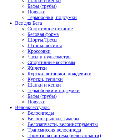
Шапки и кепки
Бафы (трубы)
Повязки
Термобочки, подсумки
Все для Бега
Спортивное питание
Беговая форма
Шорты,Тресы
Штаны, лосины
Кроссовки
Часы и пульсометры
Спортивные костюмы
Жилетки
Куртки, ветровки, дождевики
Куртки, тепляки
Шапки и кепки
Термобочки и подсумки
Бафы (трубы)
Повязки
Велоаксессуары
Велосипеды
Велопокрышки, камеры
Велозапчасти, велоинструменты
Трансмиссия велосипеда
Тормозная система (велозапчасти)