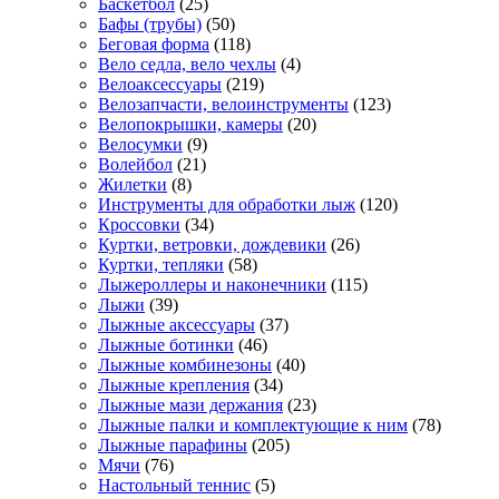
Баскетбол
(25)
Бафы (трубы)
(50)
Беговая форма
(118)
Вело седла, вело чехлы
(4)
Велоаксессуары
(219)
Велозапчасти, велоинструменты
(123)
Велопокрышки, камеры
(20)
Велосумки
(9)
Волейбол
(21)
Жилетки
(8)
Инструменты для обработки лыж
(120)
Кроссовки
(34)
Куртки, ветровки, дождевики
(26)
Куртки, тепляки
(58)
Лыжероллеры и наконечники
(115)
Лыжи
(39)
Лыжные аксессуары
(37)
Лыжные ботинки
(46)
Лыжные комбинезоны
(40)
Лыжные крепления
(34)
Лыжные мази держания
(23)
Лыжные палки и комплектующие к ним
(78)
Лыжные парафины
(205)
Мячи
(76)
Настольный теннис
(5)