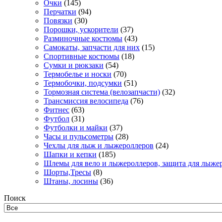
Очки
(145)
Перчатки
(94)
Повязки
(30)
Порошки, ускорители
(37)
Разминочные костюмы
(43)
Самокаты, запчасти для них
(15)
Спортивные костюмы
(18)
Сумки и рюкзаки
(54)
Термобелье и носки
(70)
Термобочки, подсумки
(51)
Тормозная система (велозапчасти)
(32)
Трансмиссия велосипеда
(76)
Фитнес
(63)
Футбол
(31)
Футболки и майки
(37)
Часы и пульсометры
(28)
Чехлы для лыж и лыжероллеров
(24)
Шапки и кепки
(185)
Шлемы для вело и лыжероллеров, защита для лыже
Шорты,Тресы
(8)
Штаны, лосины
(36)
Поиск