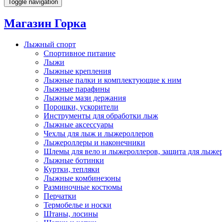
Toggle navigation
Магазин Горка
Лыжный спорт
Спортивное питание
Лыжи
Лыжные крепления
Лыжные палки и комплектующие к ним
Лыжные парафины
Лыжные мази держания
Порошки, ускорители
Инструменты для обработки лыж
Лыжные аксессуары
Чехлы для лыж и лыжероллеров
Лыжероллеры и наконечники
Шлемы для вело и лыжероллеров, защита для лыже
Лыжные ботинки
Куртки, тепляки
Лыжные комбинезоны
Разминочные костюмы
Перчатки
Термобелье и носки
Штаны, лосины