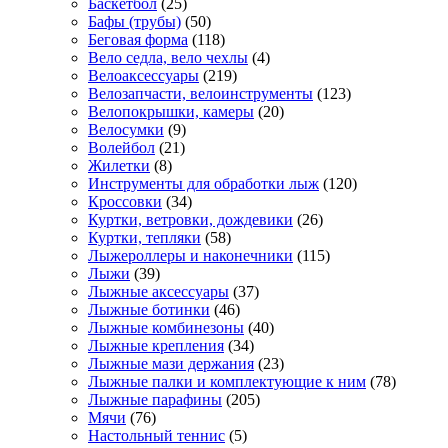
Баскетбол
(25)
Бафы (трубы)
(50)
Беговая форма
(118)
Вело седла, вело чехлы
(4)
Велоаксессуары
(219)
Велозапчасти, велоинструменты
(123)
Велопокрышки, камеры
(20)
Велосумки
(9)
Волейбол
(21)
Жилетки
(8)
Инструменты для обработки лыж
(120)
Кроссовки
(34)
Куртки, ветровки, дождевики
(26)
Куртки, тепляки
(58)
Лыжероллеры и наконечники
(115)
Лыжи
(39)
Лыжные аксессуары
(37)
Лыжные ботинки
(46)
Лыжные комбинезоны
(40)
Лыжные крепления
(34)
Лыжные мази держания
(23)
Лыжные палки и комплектующие к ним
(78)
Лыжные парафины
(205)
Мячи
(76)
Настольный теннис
(5)