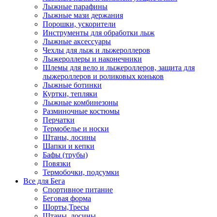
Лыжные парафины
Лыжные мази держания
Порошки, ускорители
Инструменты для обработки лыж
Лыжные аксессуары
Чехлы для лыж и лыжероллеров
Лыжероллеры и наконечники
Шлемы для вело и лыжероллеров, защита для
лыжероллеров и роликовых коньков
Лыжные ботинки
Куртки, тепляки
Лыжные комбинезоны
Разминочные костюмы
Перчатки
Термобелье и носки
Штаны, лосины
Шапки и кепки
Бафы (трубы)
Повязки
Термобочки, подсумки
Все для Бега
Спортивное питание
Беговая форма
Шорты,Тресы
Штаны, лосины