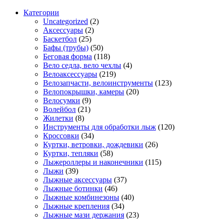
Категории
Uncategorized
(2)
Аксессуары
(2)
Баскетбол
(25)
Бафы (трубы)
(50)
Беговая форма
(118)
Вело седла, вело чехлы
(4)
Велоаксессуары
(219)
Велозапчасти, велоинструменты
(123)
Велопокрышки, камеры
(20)
Велосумки
(9)
Волейбол
(21)
Жилетки
(8)
Инструменты для обработки лыж
(120)
Кроссовки
(34)
Куртки, ветровки, дождевики
(26)
Куртки, тепляки
(58)
Лыжероллеры и наконечники
(115)
Лыжи
(39)
Лыжные аксессуары
(37)
Лыжные ботинки
(46)
Лыжные комбинезоны
(40)
Лыжные крепления
(34)
Лыжные мази держания
(23)