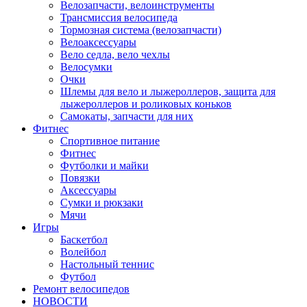
Велозапчасти, велоинструменты
Трансмиссия велосипеда
Тормозная система (велозапчасти)
Велоаксессуары
Вело седла, вело чехлы
Велосумки
Очки
Шлемы для вело и лыжероллеров, защита для
лыжероллеров и роликовых коньков
Самокаты, запчасти для них
Фитнес
Спортивное питание
Фитнес
Футболки и майки
Повязки
Аксессуары
Сумки и рюкзаки
Мячи
Игры
Баскетбол
Волейбол
Настольный теннис
Футбол
Ремонт велосипедов
НОВОСТИ