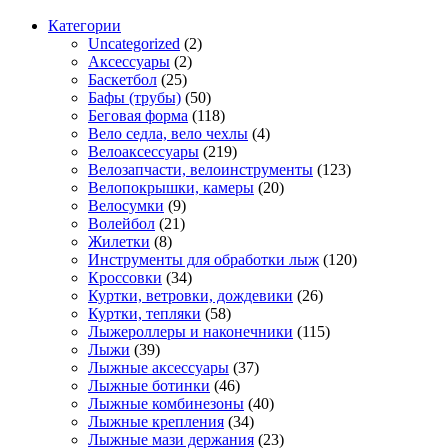
Категории
Uncategorized
(2)
Аксессуары
(2)
Баскетбол
(25)
Бафы (трубы)
(50)
Беговая форма
(118)
Вело седла, вело чехлы
(4)
Велоаксессуары
(219)
Велозапчасти, велоинструменты
(123)
Велопокрышки, камеры
(20)
Велосумки
(9)
Волейбол
(21)
Жилетки
(8)
Инструменты для обработки лыж
(120)
Кроссовки
(34)
Куртки, ветровки, дождевики
(26)
Куртки, тепляки
(58)
Лыжероллеры и наконечники
(115)
Лыжи
(39)
Лыжные аксессуары
(37)
Лыжные ботинки
(46)
Лыжные комбинезоны
(40)
Лыжные крепления
(34)
Лыжные мази держания
(23)