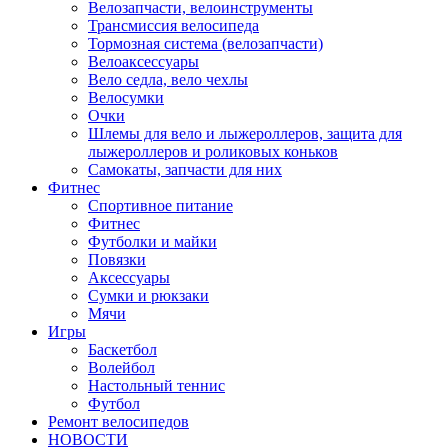
Велозапчасти, велоинструменты
Трансмиссия велосипеда
Тормозная система (велозапчасти)
Велоаксессуары
Вело седла, вело чехлы
Велосумки
Очки
Шлемы для вело и лыжероллеров, защита для
лыжероллеров и роликовых коньков
Самокаты, запчасти для них
Фитнес
Спортивное питание
Фитнес
Футболки и майки
Повязки
Аксессуары
Сумки и рюкзаки
Мячи
Игры
Баскетбол
Волейбол
Настольный теннис
Футбол
Ремонт велосипедов
НОВОСТИ