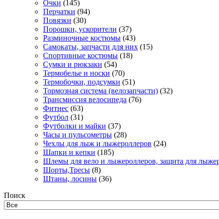
Очки
(145)
Перчатки
(94)
Повязки
(30)
Порошки, ускорители
(37)
Разминочные костюмы
(43)
Самокаты, запчасти для них
(15)
Спортивные костюмы
(18)
Сумки и рюкзаки
(54)
Термобелье и носки
(70)
Термобочки, подсумки
(51)
Тормозная система (велозапчасти)
(32)
Трансмиссия велосипеда
(76)
Фитнес
(63)
Футбол
(31)
Футболки и майки
(37)
Часы и пульсометры
(28)
Чехлы для лыж и лыжероллеров
(24)
Шапки и кепки
(185)
Шлемы для вело и лыжероллеров, защита для лыже
Шорты,Тресы
(8)
Штаны, лосины
(36)
Поиск