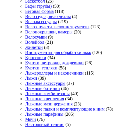
Баскетбол
(25)
Бафы (трубы)
(50)
Беговая форма
(118)
Вело седла, вело чехлы
(4)
Велоаксессуары
(219)
Велозапчасти, велоинструменты
(123)
Велопокрышки, камеры
(20)
Велосумки
(9)
Волейбол
(21)
Жилетки
(8)
Инструменты для обработки лыж
(120)
Кроссовки
(34)
Куртки, ветровки, дождевики
(26)
Куртки, тепляки
(58)
Лыжероллеры и наконечники
(115)
Лыжи
(39)
Лыжные аксессуары
(37)
Лыжные ботинки
(46)
Лыжные комбинезоны
(40)
Лыжные крепления
(34)
Лыжные мази держания
(23)
Лыжные палки и комплектующие к ним
(78)
Лыжные парафины
(205)
Мячи
(76)
Настольный теннис
(5)