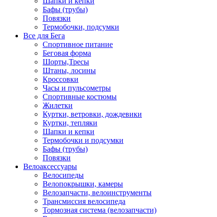
Шапки и кепки
Бафы (трубы)
Повязки
Термобочки, подсумки
Все для Бега
Спортивное питание
Беговая форма
Шорты,Тресы
Штаны, лосины
Кроссовки
Часы и пульсометры
Спортивные костюмы
Жилетки
Куртки, ветровки, дождевики
Куртки, тепляки
Шапки и кепки
Термобочки и подсумки
Бафы (трубы)
Повязки
Велоаксессуары
Велосипеды
Велопокрышки, камеры
Велозапчасти, велоинструменты
Трансмиссия велосипеда
Тормозная система (велозапчасти)