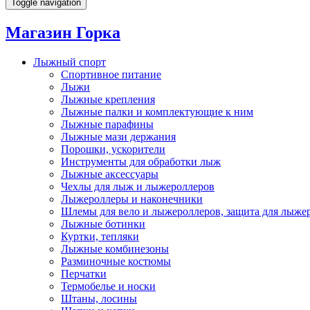
Toggle navigation
Магазин Горка
Лыжный спорт
Спортивное питание
Лыжи
Лыжные крепления
Лыжные палки и комплектующие к ним
Лыжные парафины
Лыжные мази держания
Порошки, ускорители
Инструменты для обработки лыж
Лыжные аксессуары
Чехлы для лыж и лыжероллеров
Лыжероллеры и наконечники
Шлемы для вело и лыжероллеров, защита для лыже
Лыжные ботинки
Куртки, тепляки
Лыжные комбинезоны
Разминочные костюмы
Перчатки
Термобелье и носки
Штаны, лосины