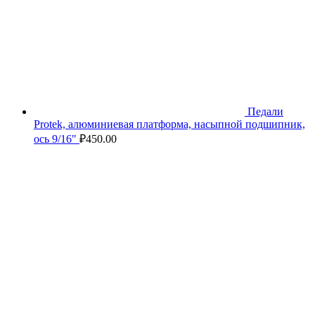
Педали
Protek, алюминиевая платформа, насыпной подшипник,
ось 9/16"
₽
450.00