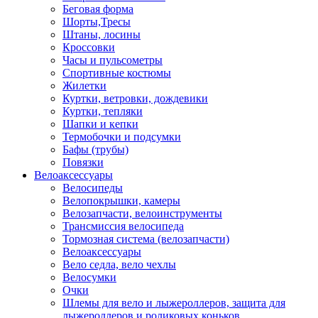
Беговая форма
Шорты,Тресы
Штаны, лосины
Кроссовки
Часы и пульсометры
Спортивные костюмы
Жилетки
Куртки, ветровки, дождевики
Куртки, тепляки
Шапки и кепки
Термобочки и подсумки
Бафы (трубы)
Повязки
Велоаксессуары
Велосипеды
Велопокрышки, камеры
Велозапчасти, велоинструменты
Трансмиссия велосипеда
Тормозная система (велозапчасти)
Велоаксессуары
Вело седла, вело чехлы
Велосумки
Очки
Шлемы для вело и лыжероллеров, защита для
лыжероллеров и роликовых коньков