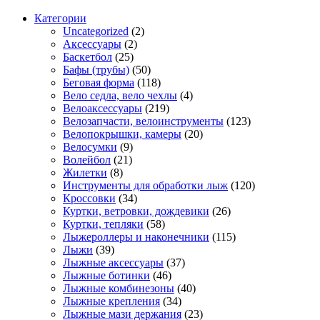
Категории
Uncategorized
(2)
Аксессуары
(2)
Баскетбол
(25)
Бафы (трубы)
(50)
Беговая форма
(118)
Вело седла, вело чехлы
(4)
Велоаксессуары
(219)
Велозапчасти, велоинструменты
(123)
Велопокрышки, камеры
(20)
Велосумки
(9)
Волейбол
(21)
Жилетки
(8)
Инструменты для обработки лыж
(120)
Кроссовки
(34)
Куртки, ветровки, дождевики
(26)
Куртки, тепляки
(58)
Лыжероллеры и наконечники
(115)
Лыжи
(39)
Лыжные аксессуары
(37)
Лыжные ботинки
(46)
Лыжные комбинезоны
(40)
Лыжные крепления
(34)
Лыжные мази держания
(23)