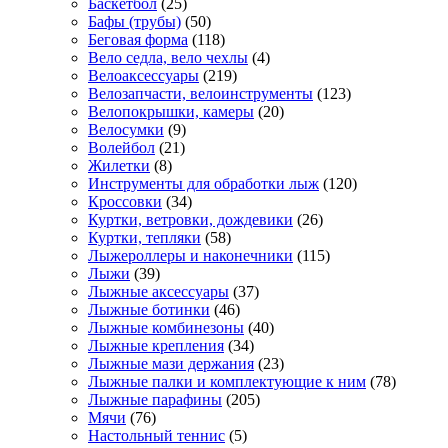
Баскетбол
(25)
Бафы (трубы)
(50)
Беговая форма
(118)
Вело седла, вело чехлы
(4)
Велоаксессуары
(219)
Велозапчасти, велоинструменты
(123)
Велопокрышки, камеры
(20)
Велосумки
(9)
Волейбол
(21)
Жилетки
(8)
Инструменты для обработки лыж
(120)
Кроссовки
(34)
Куртки, ветровки, дождевики
(26)
Куртки, тепляки
(58)
Лыжероллеры и наконечники
(115)
Лыжи
(39)
Лыжные аксессуары
(37)
Лыжные ботинки
(46)
Лыжные комбинезоны
(40)
Лыжные крепления
(34)
Лыжные мази держания
(23)
Лыжные палки и комплектующие к ним
(78)
Лыжные парафины
(205)
Мячи
(76)
Настольный теннис
(5)