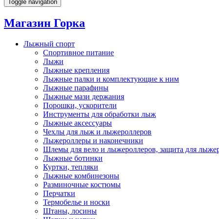
Toggle navigation
Магазин Горка
Лыжный спорт
Спортивное питание
Лыжи
Лыжные крепления
Лыжные палки и комплектующие к ним
Лыжные парафины
Лыжные мази держания
Порошки, ускорители
Инструменты для обработки лыж
Лыжные аксессуары
Чехлы для лыж и лыжероллеров
Лыжероллеры и наконечники
Шлемы для вело и лыжероллеров, защита для лыже
Лыжные ботинки
Куртки, тепляки
Лыжные комбинезоны
Разминочные костюмы
Перчатки
Термобелье и носки
Штаны, лосины