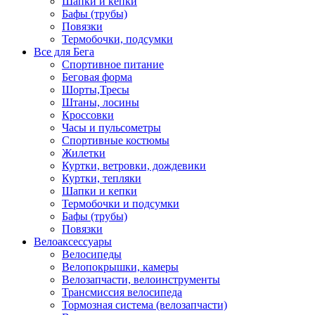
Шапки и кепки
Бафы (трубы)
Повязки
Термобочки, подсумки
Все для Бега
Спортивное питание
Беговая форма
Шорты,Тресы
Штаны, лосины
Кроссовки
Часы и пульсометры
Спортивные костюмы
Жилетки
Куртки, ветровки, дождевики
Куртки, тепляки
Шапки и кепки
Термобочки и подсумки
Бафы (трубы)
Повязки
Велоаксессуары
Велосипеды
Велопокрышки, камеры
Велозапчасти, велоинструменты
Трансмиссия велосипеда
Тормозная система (велозапчасти)