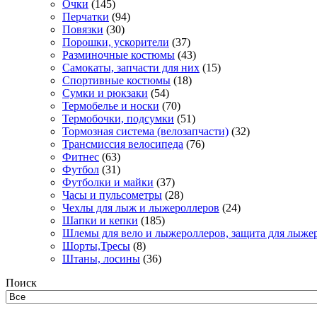
Очки
(145)
Перчатки
(94)
Повязки
(30)
Порошки, ускорители
(37)
Разминочные костюмы
(43)
Самокаты, запчасти для них
(15)
Спортивные костюмы
(18)
Сумки и рюкзаки
(54)
Термобелье и носки
(70)
Термобочки, подсумки
(51)
Тормозная система (велозапчасти)
(32)
Трансмиссия велосипеда
(76)
Фитнес
(63)
Футбол
(31)
Футболки и майки
(37)
Часы и пульсометры
(28)
Чехлы для лыж и лыжероллеров
(24)
Шапки и кепки
(185)
Шлемы для вело и лыжероллеров, защита для лыже
Шорты,Тресы
(8)
Штаны, лосины
(36)
Поиск