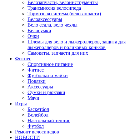
Велозапчасти, велоинструменты
Трансмиссия велосипеда
Тормозная система (велозапчасти)
Велоаксессуары
Вело седла, вело чехлы
Велосумки
Очки
Шлемы для вело и лыжероллеров, защита для
лыжероллеров и роликовых коньков
Самокаты, запчасти для них
Фитнес
Спортивное питание
Фитнес
Футболки и майки
Повязки
Аксессуары
Сумки и рюкзаки
Мячи
Игры
Баскетбол
Волейбол
Настольный теннис
Футбол
Ремонт велосипедов
НОВОСТИ