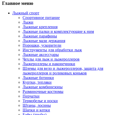
Главное меню
Лыжный спорт
Спортивное питание
Лыжи
Лыжные крепления
Лыжные палки и комплектующие к ним
Лыжные парафины
Лыжные мази держания
Порошки, ускорители
Инструменты для обработки лыж
Лыжные аксессуары
Чехлы для лыж и лыжероллеров
Лыжероллеры и наконечники
Шлемы для вело и лыжероллеров, защита для
лыжероллеров и роликовых коньков
Лыжные ботинки
Куртки, тепляки
Лыжные комбинезоны
Разминочные костюмы
Перчатки
Термобелье и носки
Штаны, лосины
Шапки и кепки
Бафы (трубы)