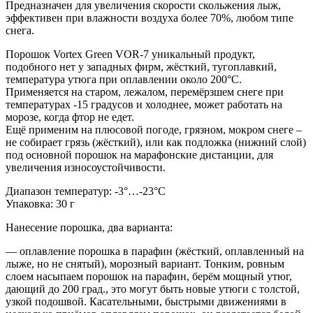
Предназначен для увеличения скорости скольжения лыж,
эффективен при влажности воздуха более 70%, любом типе
снега.
Порошок Vortex Green VOR-7 уникальный продукт,
подобного нет у западных фирм, жёсткий, тугоплавкий,
температура утюга при оплавлении около 200°C.
Применяется на старом, лежалом, перемёрзшем снеге при
температурах -15 градусов и холоднее, может работать на
морозе, когда фтор не едет.
Ещё применим на плюсовой погоде, грязном, мокром снеге –
не собирает грязь (жёсткий), или как подложка (нижний слой)
под основной порошок на марафонские дистанции, для
увеличения износоустойчивости.
Диапазон температур: -3°…-23°C
Упаковка: 30 г
Нанесение порошка, два варианта:
— оплавление порошка в парафин (жёсткий, оплавленный на
лыже, но не снятый), морозный вариант. Тонким, ровным
слоем насыпаем порошок на парафин, берём мощный утюг,
дающий до 200 град., это могут быть новые утюги с толстой,
узкой подошвой. Касательными, быстрыми движениями в