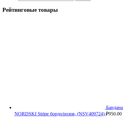
Рейтинговые товары
Бандана
NORDSKI Stripe бордо/розов, (NSV409724)
₽
950.00