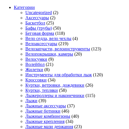
Категории
Uncategorized
(2)
Аксессуары
(2)
Баскетбол
(25)
Бафы (трубы)
(50)
Беговая форма
(118)
Вело седла, вело чехлы
(4)
Велоаксессуары
(219)
Велозапчасти, велоинструменты
(123)
Велопокрышки, камеры
(20)
Велосумки
(9)
Волейбол
(21)
Жилетки
(8)
Инструменты для обработки лыж
(120)
Кроссовки
(34)
Куртки, ветровки, дождевики
(26)
Куртки, тепляки
(58)
Лыжероллеры и наконечники
(115)
Лыжи
(39)
Лыжные аксессуары
(37)
Лыжные ботинки
(46)
Лыжные комбинезоны
(40)
Лыжные крепления
(34)
Лыжные мази держания
(23)