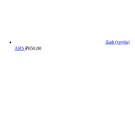
Баф (труба)
ARS
₽
650.00