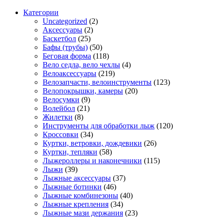
Категории
Uncategorized
(2)
Аксессуары
(2)
Баскетбол
(25)
Бафы (трубы)
(50)
Беговая форма
(118)
Вело седла, вело чехлы
(4)
Велоаксессуары
(219)
Велозапчасти, велоинструменты
(123)
Велопокрышки, камеры
(20)
Велосумки
(9)
Волейбол
(21)
Жилетки
(8)
Инструменты для обработки лыж
(120)
Кроссовки
(34)
Куртки, ветровки, дождевики
(26)
Куртки, тепляки
(58)
Лыжероллеры и наконечники
(115)
Лыжи
(39)
Лыжные аксессуары
(37)
Лыжные ботинки
(46)
Лыжные комбинезоны
(40)
Лыжные крепления
(34)
Лыжные мази держания
(23)