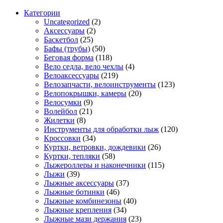
Категории
Uncategorized
(2)
Аксессуары
(2)
Баскетбол
(25)
Бафы (трубы)
(50)
Беговая форма
(118)
Вело седла, вело чехлы
(4)
Велоаксессуары
(219)
Велозапчасти, велоинструменты
(123)
Велопокрышки, камеры
(20)
Велосумки
(9)
Волейбол
(21)
Жилетки
(8)
Инструменты для обработки лыж
(120)
Кроссовки
(34)
Куртки, ветровки, дождевики
(26)
Куртки, тепляки
(58)
Лыжероллеры и наконечники
(115)
Лыжи
(39)
Лыжные аксессуары
(37)
Лыжные ботинки
(46)
Лыжные комбинезоны
(40)
Лыжные крепления
(34)
Лыжные мази держания
(23)