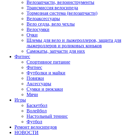
Велозапчасти, велоинструменты
Трансмиссия велосипеда
Тормозная система (велозапчасти)
Велоаксессуары
Вело седла, вело чехлы
Велосумки
Очки
Шлемы для вело и лыжероллеров, защита для
лыжероллеров и роликовых коньков
Самокаты, запчасти для них
Фитнес
Спортивное питание
Фитнес
Футболки и майки
Повязки
Аксессуары
Сумки и рюкзаки
Мячи
Игры
Баскетбол
Волейбол
Настольный теннис
Футбол
Ремонт велосипедов
НОВОСТИ