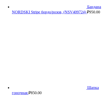
Бандана
NORDSKI Stripe бордо/розов, (NSV409724)
₽
950.00
Шапка
гоночная
₽
850.00