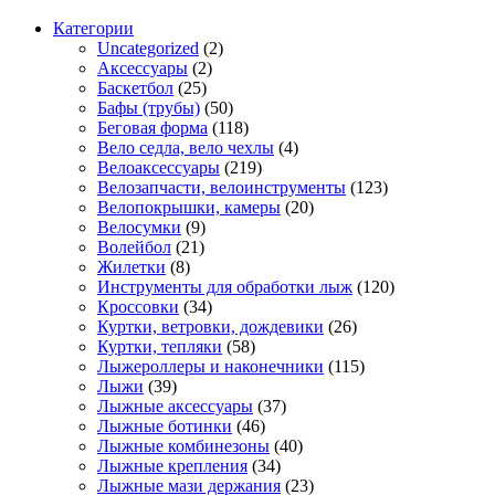
Категории
Uncategorized
(2)
Аксессуары
(2)
Баскетбол
(25)
Бафы (трубы)
(50)
Беговая форма
(118)
Вело седла, вело чехлы
(4)
Велоаксессуары
(219)
Велозапчасти, велоинструменты
(123)
Велопокрышки, камеры
(20)
Велосумки
(9)
Волейбол
(21)
Жилетки
(8)
Инструменты для обработки лыж
(120)
Кроссовки
(34)
Куртки, ветровки, дождевики
(26)
Куртки, тепляки
(58)
Лыжероллеры и наконечники
(115)
Лыжи
(39)
Лыжные аксессуары
(37)
Лыжные ботинки
(46)
Лыжные комбинезоны
(40)
Лыжные крепления
(34)
Лыжные мази держания
(23)