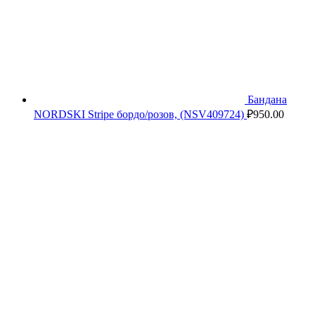
Бандана
NORDSKI Stripe бордо/розов, (NSV409724)
₽
950.00