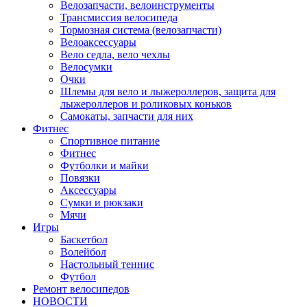
Велозапчасти, велоинструменты
Трансмиссия велосипеда
Тормозная система (велозапчасти)
Велоаксессуары
Вело седла, вело чехлы
Велосумки
Очки
Шлемы для вело и лыжероллеров, защита для
лыжероллеров и роликовых коньков
Самокаты, запчасти для них
Фитнес
Спортивное питание
Фитнес
Футболки и майки
Повязки
Аксессуары
Сумки и рюкзаки
Мячи
Игры
Баскетбол
Волейбол
Настольный теннис
Футбол
Ремонт велосипедов
НОВОСТИ