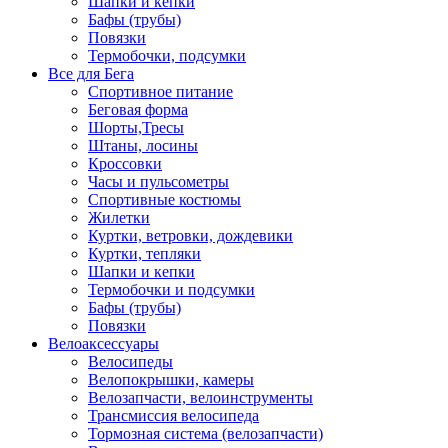
Шапки и кепки
Бафы (трубы)
Повязки
Термобочки, подсумки
Все для Бега
Спортивное питание
Беговая форма
Шорты,Тресы
Штаны, лосины
Кроссовки
Часы и пульсометры
Спортивные костюмы
Жилетки
Куртки, ветровки, дождевики
Куртки, тепляки
Шапки и кепки
Термобочки и подсумки
Бафы (трубы)
Повязки
Велоаксессуары
Велосипеды
Велопокрышки, камеры
Велозапчасти, велоинструменты
Трансмиссия велосипеда
Тормозная система (велозапчасти)