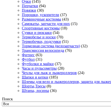
Очки
(145)
Перчатки
(94)
Повязки
(30)
Порошки, ускорители
(37)
Разминочные костюмы
(43)
Самокаты, запчасти для них
(15)
Спортивные костюмы
(18)
Сумки и рюкзаки
(54)
Термобелье и носки
(70)
Термобочки, подсумки
(51)
Тормозная система (велозапчасти)
(32)
Трансмиссия велосипеда
(76)
Фитнес
(63)
Футбол
(31)
Футболки и майки
(37)
Часы и пульсометры
(28)
Чехлы для лыж и лыжероллеров
(24)
Шапки и кепки
(185)
Шлемы для вело и лыжероллеров, защита для лыже
Шорты,Тресы
(8)
Штаны, лосины
(36)
Поиск