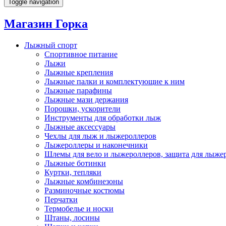
Toggle navigation
Магазин Горка
Лыжный спорт
Спортивное питание
Лыжи
Лыжные крепления
Лыжные палки и комплектующие к ним
Лыжные парафины
Лыжные мази держания
Порошки, ускорители
Инструменты для обработки лыж
Лыжные аксессуары
Чехлы для лыж и лыжероллеров
Лыжероллеры и наконечники
Шлемы для вело и лыжероллеров, защита для лыже
Лыжные ботинки
Куртки, тепляки
Лыжные комбинезоны
Разминочные костюмы
Перчатки
Термобелье и носки
Штаны, лосины