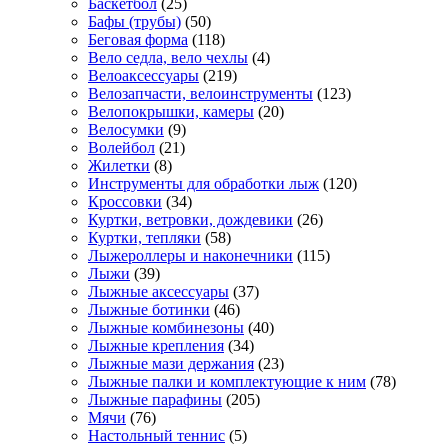
Баскетбол
(25)
Бафы (трубы)
(50)
Беговая форма
(118)
Вело седла, вело чехлы
(4)
Велоаксессуары
(219)
Велозапчасти, велоинструменты
(123)
Велопокрышки, камеры
(20)
Велосумки
(9)
Волейбол
(21)
Жилетки
(8)
Инструменты для обработки лыж
(120)
Кроссовки
(34)
Куртки, ветровки, дождевики
(26)
Куртки, тепляки
(58)
Лыжероллеры и наконечники
(115)
Лыжи
(39)
Лыжные аксессуары
(37)
Лыжные ботинки
(46)
Лыжные комбинезоны
(40)
Лыжные крепления
(34)
Лыжные мази держания
(23)
Лыжные палки и комплектующие к ним
(78)
Лыжные парафины
(205)
Мячи
(76)
Настольный теннис
(5)