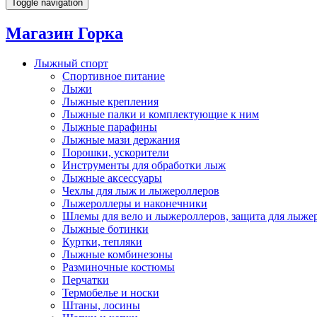
Toggle navigation
Магазин Горка
Лыжный спорт
Спортивное питание
Лыжи
Лыжные крепления
Лыжные палки и комплектующие к ним
Лыжные парафины
Лыжные мази держания
Порошки, ускорители
Инструменты для обработки лыж
Лыжные аксессуары
Чехлы для лыж и лыжероллеров
Лыжероллеры и наконечники
Шлемы для вело и лыжероллеров, защита для лыже
Лыжные ботинки
Куртки, тепляки
Лыжные комбинезоны
Разминочные костюмы
Перчатки
Термобелье и носки
Штаны, лосины