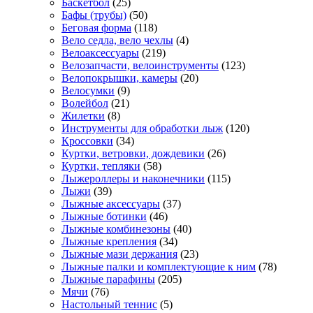
Баскетбол
(25)
Бафы (трубы)
(50)
Беговая форма
(118)
Вело седла, вело чехлы
(4)
Велоаксессуары
(219)
Велозапчасти, велоинструменты
(123)
Велопокрышки, камеры
(20)
Велосумки
(9)
Волейбол
(21)
Жилетки
(8)
Инструменты для обработки лыж
(120)
Кроссовки
(34)
Куртки, ветровки, дождевики
(26)
Куртки, тепляки
(58)
Лыжероллеры и наконечники
(115)
Лыжи
(39)
Лыжные аксессуары
(37)
Лыжные ботинки
(46)
Лыжные комбинезоны
(40)
Лыжные крепления
(34)
Лыжные мази держания
(23)
Лыжные палки и комплектующие к ним
(78)
Лыжные парафины
(205)
Мячи
(76)
Настольный теннис
(5)