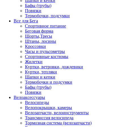
Шапки и кепки
Бафы (трубы)
Повязки
Термобочки, подсумки
Все для Бега
Спортивное питание
Беговая форма
Шорты,Тресы
Штаны, лосины
Кроссовки
Часы и пульсометры
Спортивные костюмы
Жилетки
Куртки, ветровки, дождевики
Куртки, тепляки
Шапки и кепки
Термобочки и подсумки
Бафы (трубы)
Повязки
Велоаксессуары
Велосипеды
Велопокрышки, камеры
Велозапчасти, велоинструменты
Трансмиссия велосипеда
Тормозная система (велозапчасти)