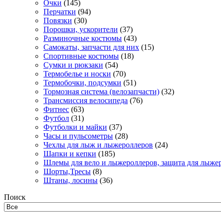
Очки
(145)
Перчатки
(94)
Повязки
(30)
Порошки, ускорители
(37)
Разминочные костюмы
(43)
Самокаты, запчасти для них
(15)
Спортивные костюмы
(18)
Сумки и рюкзаки
(54)
Термобелье и носки
(70)
Термобочки, подсумки
(51)
Тормозная система (велозапчасти)
(32)
Трансмиссия велосипеда
(76)
Фитнес
(63)
Футбол
(31)
Футболки и майки
(37)
Часы и пульсометры
(28)
Чехлы для лыж и лыжероллеров
(24)
Шапки и кепки
(185)
Шлемы для вело и лыжероллеров, защита для лыже
Шорты,Тресы
(8)
Штаны, лосины
(36)
Поиск