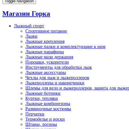
Toggle navigation
Магазин Горка
Лыжный спорт
Спортивное питание
Лыжи
Лыжные крепления
Лыжные палки и комплектующие к ним
Лыжные парафины
Лыжные мази держания
Порошки, ускорители
Инструменты для обработки лыж
Лыжные аксессуары
Чехлы для лыж и лыжероллеров
Лыжероллеры и наконечники
Шлемы для вело и лыжероллеров, защита для лыже
Лыжные ботинки
Куртки, тепляки
Лыжные комбинезоны
Разминочные костюмы
Перчатки
Термобелье и носки
Штаны, лосины