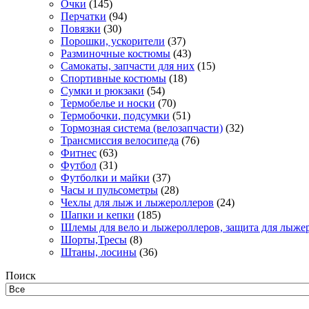
Очки
(145)
Перчатки
(94)
Повязки
(30)
Порошки, ускорители
(37)
Разминочные костюмы
(43)
Самокаты, запчасти для них
(15)
Спортивные костюмы
(18)
Сумки и рюкзаки
(54)
Термобелье и носки
(70)
Термобочки, подсумки
(51)
Тормозная система (велозапчасти)
(32)
Трансмиссия велосипеда
(76)
Фитнес
(63)
Футбол
(31)
Футболки и майки
(37)
Часы и пульсометры
(28)
Чехлы для лыж и лыжероллеров
(24)
Шапки и кепки
(185)
Шлемы для вело и лыжероллеров, защита для лыже
Шорты,Тресы
(8)
Штаны, лосины
(36)
Поиск