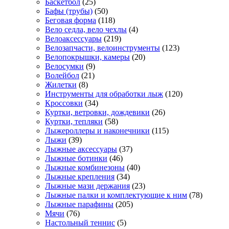
Баскетбол
(25)
Бафы (трубы)
(50)
Беговая форма
(118)
Вело седла, вело чехлы
(4)
Велоаксессуары
(219)
Велозапчасти, велоинструменты
(123)
Велопокрышки, камеры
(20)
Велосумки
(9)
Волейбол
(21)
Жилетки
(8)
Инструменты для обработки лыж
(120)
Кроссовки
(34)
Куртки, ветровки, дождевики
(26)
Куртки, тепляки
(58)
Лыжероллеры и наконечники
(115)
Лыжи
(39)
Лыжные аксессуары
(37)
Лыжные ботинки
(46)
Лыжные комбинезоны
(40)
Лыжные крепления
(34)
Лыжные мази держания
(23)
Лыжные палки и комплектующие к ним
(78)
Лыжные парафины
(205)
Мячи
(76)
Настольный теннис
(5)