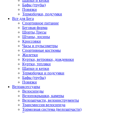
Шапки и кепки
Бафы (трубы)
Повязки
Термобочки, подсумки
Все для Бега
Спортивное питание
Беговая форма
Шорты,Тресы
Штаны, лосины
Кроссовки
Часы и пульсометры
Спортивные костюмы
Жилетки
Куртки, ветровки, дождевики
Куртки, тепляки
Шапки и кепки
Термобочки и подсумки
Бафы (трубы)
Повязки
Велоаксессуары
Велосипеды
Велопокрышки, камеры
Велозапчасти, велоинструменты
Трансмиссия велосипеда
Тормозная система (велозапчасти)