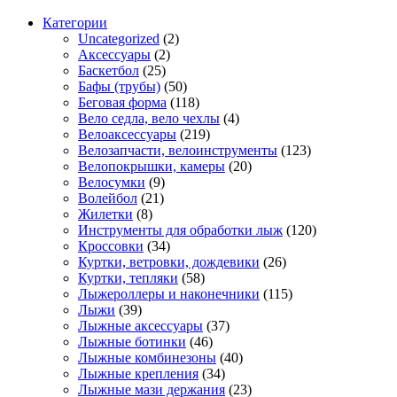
Категории
Uncategorized
(2)
Аксессуары
(2)
Баскетбол
(25)
Бафы (трубы)
(50)
Беговая форма
(118)
Вело седла, вело чехлы
(4)
Велоаксессуары
(219)
Велозапчасти, велоинструменты
(123)
Велопокрышки, камеры
(20)
Велосумки
(9)
Волейбол
(21)
Жилетки
(8)
Инструменты для обработки лыж
(120)
Кроссовки
(34)
Куртки, ветровки, дождевики
(26)
Куртки, тепляки
(58)
Лыжероллеры и наконечники
(115)
Лыжи
(39)
Лыжные аксессуары
(37)
Лыжные ботинки
(46)
Лыжные комбинезоны
(40)
Лыжные крепления
(34)
Лыжные мази держания
(23)