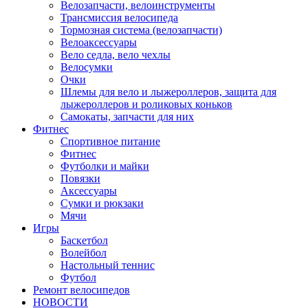
Велозапчасти, велоинструменты
Трансмиссия велосипеда
Тормозная система (велозапчасти)
Велоаксессуары
Вело седла, вело чехлы
Велосумки
Очки
Шлемы для вело и лыжероллеров, защита для
лыжероллеров и роликовых коньков
Самокаты, запчасти для них
Фитнес
Спортивное питание
Фитнес
Футболки и майки
Повязки
Аксессуары
Сумки и рюкзаки
Мячи
Игры
Баскетбол
Волейбол
Настольный теннис
Футбол
Ремонт велосипедов
НОВОСТИ