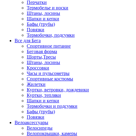
Перчатки
Термобелье и носки
Штаны, лосины
Шапки и кепки
Бафы (трубы)
Повязки
Термобочки, подсумки
Все для Бега
Спортивное питание
Беговая форма
Шорты,Тресы
Штаны, лосины
Кроссовки
Часы и пульсометры
Спортивные костюмы
Жилетки
Куртки, ветровки, дождевики
Куртки, тепляки
Шапки и кепки
Термобочки и подсумки
Бафы (трубы)
Повязки
Велоаксессуары
Велосипеды
Велопокрышки, камеры