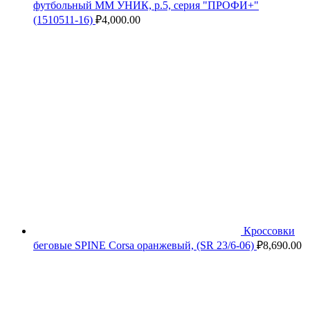
футбольный ММ УНИК, р.5, серия "ПРОФИ+"
(1510511-16)
₽
4,000.00
Кроссовки
беговые SPINE Corsa оранжевый, (SR 23/6-06)
₽
8,690.00