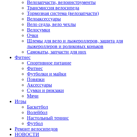
Велозапчасти, велоинструменты
Трансмиссия велосипеда
Тормозная система (велозапчасти)
Велоаксессуары
Вело седла, вело чехлы
Велосумки
Очки
Шлемы для вело и лыжероллеров, защита для
лыжероллеров и роликовых коньков
Самокаты, запчасти для них
Фитнес
Спортивное питание
Фитнес
Футболки и майки
Повязки
Аксессуары
Сумки и рюкзаки
Мячи
Игры
Баскетбол
Волейбол
Настольный теннис
Футбол
Ремонт велосипедов
НОВОСТИ