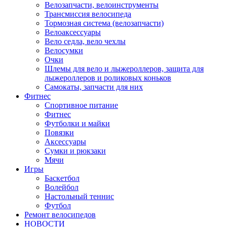
Велозапчасти, велоинструменты
Трансмиссия велосипеда
Тормозная система (велозапчасти)
Велоаксессуары
Вело седла, вело чехлы
Велосумки
Очки
Шлемы для вело и лыжероллеров, защита для
лыжероллеров и роликовых коньков
Самокаты, запчасти для них
Фитнес
Спортивное питание
Фитнес
Футболки и майки
Повязки
Аксессуары
Сумки и рюкзаки
Мячи
Игры
Баскетбол
Волейбол
Настольный теннис
Футбол
Ремонт велосипедов
НОВОСТИ