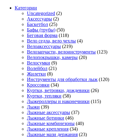
Категории
Uncategorized
(2)
Аксессуары
(2)
Баскетбол
(25)
Бафы (трубы)
(50)
Беговая форма
(118)
Вело седла, вело чехлы
(4)
Велоаксессуары
(219)
Велозапчасти, велоинструменты
(123)
Велопокрышки, камеры
(20)
Велосумки
(9)
Волейбол
(21)
Жилетки
(8)
Инструменты для обработки лыж
(120)
Кроссовки
(34)
Куртки, ветровки, дождевики
(26)
Куртки, тепляки
(58)
Лыжероллеры и наконечники
(115)
Лыжи
(39)
Лыжные аксессуары
(37)
Лыжные ботинки
(46)
Лыжные комбинезоны
(40)
Лыжные крепления
(34)
Лыжные мази держания
(23)