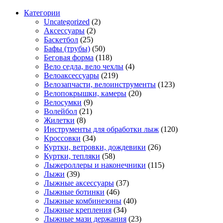
Категории
Uncategorized
(2)
Аксессуары
(2)
Баскетбол
(25)
Бафы (трубы)
(50)
Беговая форма
(118)
Вело седла, вело чехлы
(4)
Велоаксессуары
(219)
Велозапчасти, велоинструменты
(123)
Велопокрышки, камеры
(20)
Велосумки
(9)
Волейбол
(21)
Жилетки
(8)
Инструменты для обработки лыж
(120)
Кроссовки
(34)
Куртки, ветровки, дождевики
(26)
Куртки, тепляки
(58)
Лыжероллеры и наконечники
(115)
Лыжи
(39)
Лыжные аксессуары
(37)
Лыжные ботинки
(46)
Лыжные комбинезоны
(40)
Лыжные крепления
(34)
Лыжные мази держания
(23)