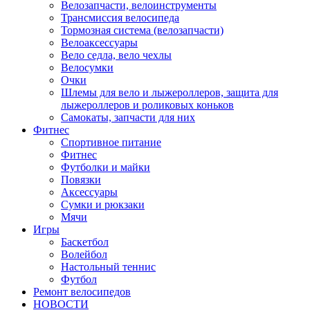
Велозапчасти, велоинструменты
Трансмиссия велосипеда
Тормозная система (велозапчасти)
Велоаксессуары
Вело седла, вело чехлы
Велосумки
Очки
Шлемы для вело и лыжероллеров, защита для
лыжероллеров и роликовых коньков
Самокаты, запчасти для них
Фитнес
Спортивное питание
Фитнес
Футболки и майки
Повязки
Аксессуары
Сумки и рюкзаки
Мячи
Игры
Баскетбол
Волейбол
Настольный теннис
Футбол
Ремонт велосипедов
НОВОСТИ