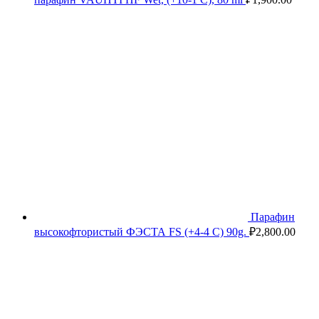
Парафин
высокофтористый ФЭСТА FS (+4-4 C) 90g.
₽
2,800.00