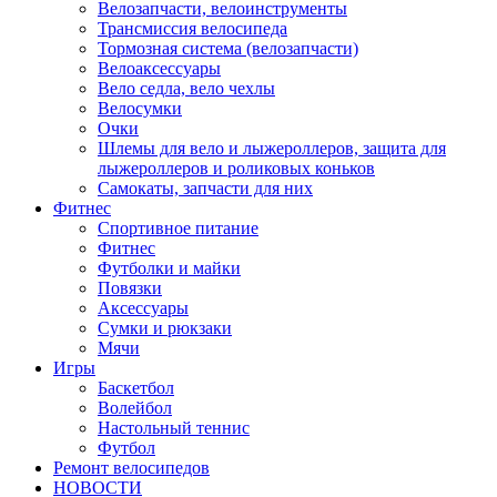
Велозапчасти, велоинструменты
Трансмиссия велосипеда
Тормозная система (велозапчасти)
Велоаксессуары
Вело седла, вело чехлы
Велосумки
Очки
Шлемы для вело и лыжероллеров, защита для
лыжероллеров и роликовых коньков
Самокаты, запчасти для них
Фитнес
Спортивное питание
Фитнес
Футболки и майки
Повязки
Аксессуары
Сумки и рюкзаки
Мячи
Игры
Баскетбол
Волейбол
Настольный теннис
Футбол
Ремонт велосипедов
НОВОСТИ