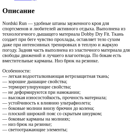
Описание
Nordski Run — удобные штаны зауженного кроя для
спортсменов и любителей активного отдыха. Выполнена из
технологичного дышащего материала Dobby Dry Fit. Ткань
создает при беге чувство прохлады, оставляет тело сухим
даже при интенсивных тренировках в теплую и жаркую
погоду. Задняя часть выполнена из эластичного материала для
свободы движений и лучшего влагоотвода. По бокам есть
вместительные карманы. Низ брюк на резинке.
Особенности:
— легкая водоотталкивающая ветрозащитная ткань;
— хорошие дышащие свойства;
— терморегулирующие свойства;
— не деформируются при намокании;
— высокая износостойкость, прочность материала;
— устойчивость к влиянию ультрафиолета;
— боковые молнии внизу брючин до колена;
— плоский широкий пояс со скрытым шнурком;
— боковые карманы на молниях;
— низ брюк на резинке;
— светоотражающие элементы;