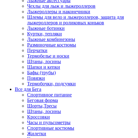
Лыжные аксессуары
Чехлы для лыж и лыжероллеров
Лыжероллеры и наконечники
Шлемы для вело и лыжероллеров, защита для
лыжероллеров и роликовых коньков
Лыжные ботинки
Куртки, тепляки
Лыжные комбинезоны
Разминочные костюмы
Перчатки
Термобелье и носки
Штаны, лосины
Шапки и кепки
Бафы (трубы)
Повязки
Термобочки, подсумки
Все для Бега
Спортивное питание
Беговая форма
Шорты,Тресы
Штаны, лосины
Кроссовки
Часы и пульсометры
Спортивные костюмы
Жилетки