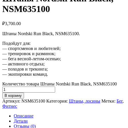
NSM635100
₽
3,700.00
Штаны Nordski Run Black, NSM635100.
Подойдут для:
— спортсменов и любителей;
— тренировок и разминок;
— бега весной-летом-осенью;
— активного отдыха;
— походов и трекинга;
— экипировки команд.
Количество товара Штаны Nordski Run Black, NSM635100
В корзину
Артикул:
NSM635100
Категория:
Штаны, лосины
Метки:
Бег
,
Фитнес
Описание
Детали
Отзывы (0)