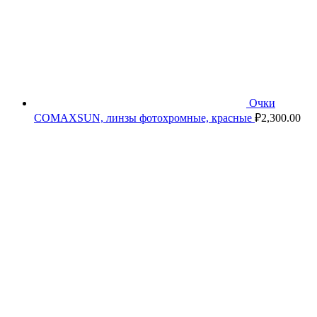
Очки
COMAXSUN, линзы фотохромные, красные
₽
2,300.00