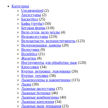
Категории
Uncategorized
(2)
Аксессуары
(2)
Баскетбол
(25)
Бафы (трубы)
(50)
Беговая форма
(118)
Вело седла, вело чехлы
(4)
Велоаксессуары
(219)
Велозапчасти, велоинструменты
(123)
Велопокрышки, камеры
(20)
Велосумки
(9)
Волейбол
(21)
Жилетки
(8)
Инструменты для обработки лыж
(120)
Кроссовки
(34)
Куртки, ветровки, дождевики
(26)
Куртки, тепляки
(58)
Лыжероллеры и наконечники
(115)
Лыжи
(39)
Лыжные аксессуары
(37)
Лыжные ботинки
(46)
Лыжные комбинезоны
(40)
Лыжные крепления
(34)
Лыжные мази держания
(23)