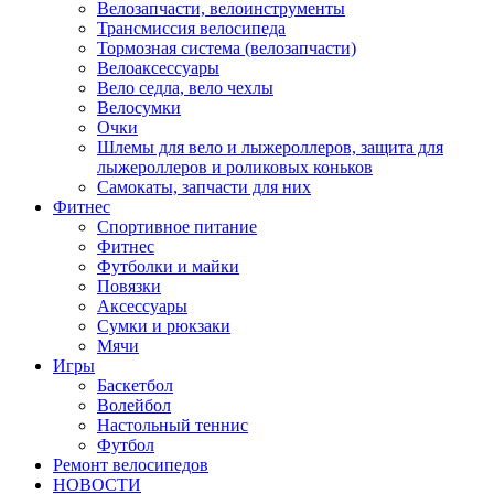
Велозапчасти, велоинструменты
Трансмиссия велосипеда
Тормозная система (велозапчасти)
Велоаксессуары
Вело седла, вело чехлы
Велосумки
Очки
Шлемы для вело и лыжероллеров, защита для
лыжероллеров и роликовых коньков
Самокаты, запчасти для них
Фитнес
Спортивное питание
Фитнес
Футболки и майки
Повязки
Аксессуары
Сумки и рюкзаки
Мячи
Игры
Баскетбол
Волейбол
Настольный теннис
Футбол
Ремонт велосипедов
НОВОСТИ