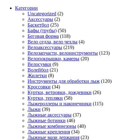
Категории
Uncategorized
(2)
Аксессуары
(2)
Баскетбол
(25)
Бафы (трубы)
(50)
Беговая форма
(118)
Вело седла, вело чехлы
(4)
Велоаксессуары
(219)
Велозапчасти, велоинструменты
(123)
Велопокрышки, камеры
(20)
Велосумки
(9)
Волейбол
(21)
Жилетки
(8)
Инструменты для обработки лыж
(120)
Кроссовки
(34)
Куртки, ветровки, дождевики
(26)
Куртки, тепляки
(58)
Лыжероллеры и наконечники
(115)
Лыжи
(39)
Лыжные аксессуары
(37)
Лыжные ботинки
(46)
Лыжные комбинезоны
(40)
Лыжные крепления
(34)
Лыжные мази держания
(23)