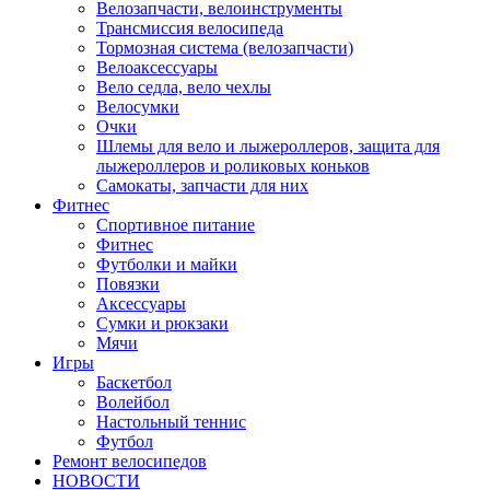
Велозапчасти, велоинструменты
Трансмиссия велосипеда
Тормозная система (велозапчасти)
Велоаксессуары
Вело седла, вело чехлы
Велосумки
Очки
Шлемы для вело и лыжероллеров, защита для
лыжероллеров и роликовых коньков
Самокаты, запчасти для них
Фитнес
Спортивное питание
Фитнес
Футболки и майки
Повязки
Аксессуары
Сумки и рюкзаки
Мячи
Игры
Баскетбол
Волейбол
Настольный теннис
Футбол
Ремонт велосипедов
НОВОСТИ