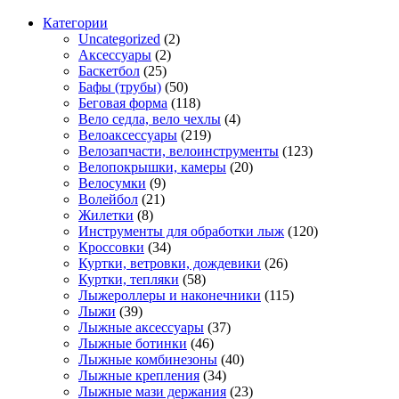
Категории
Uncategorized
(2)
Аксессуары
(2)
Баскетбол
(25)
Бафы (трубы)
(50)
Беговая форма
(118)
Вело седла, вело чехлы
(4)
Велоаксессуары
(219)
Велозапчасти, велоинструменты
(123)
Велопокрышки, камеры
(20)
Велосумки
(9)
Волейбол
(21)
Жилетки
(8)
Инструменты для обработки лыж
(120)
Кроссовки
(34)
Куртки, ветровки, дождевики
(26)
Куртки, тепляки
(58)
Лыжероллеры и наконечники
(115)
Лыжи
(39)
Лыжные аксессуары
(37)
Лыжные ботинки
(46)
Лыжные комбинезоны
(40)
Лыжные крепления
(34)
Лыжные мази держания
(23)