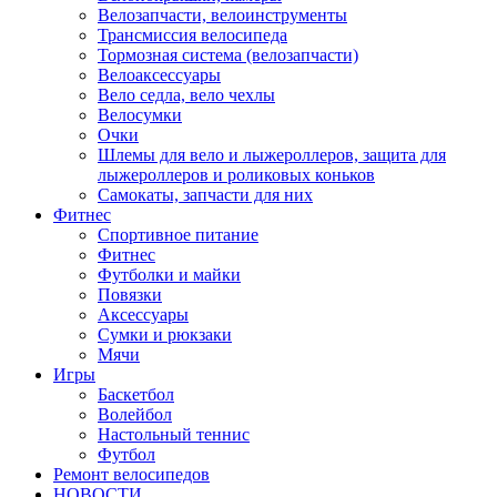
Велозапчасти, велоинструменты
Трансмиссия велосипеда
Тормозная система (велозапчасти)
Велоаксессуары
Вело седла, вело чехлы
Велосумки
Очки
Шлемы для вело и лыжероллеров, защита для
лыжероллеров и роликовых коньков
Самокаты, запчасти для них
Фитнес
Спортивное питание
Фитнес
Футболки и майки
Повязки
Аксессуары
Сумки и рюкзаки
Мячи
Игры
Баскетбол
Волейбол
Настольный теннис
Футбол
Ремонт велосипедов
НОВОСТИ