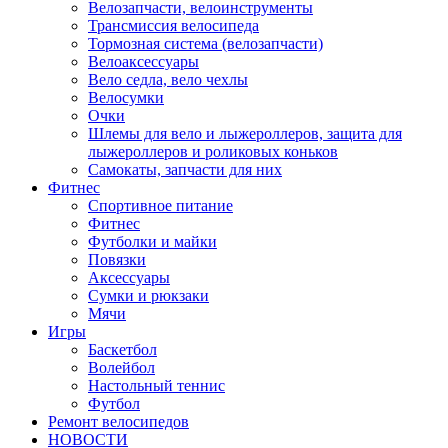
Велозапчасти, велоинструменты
Трансмиссия велосипеда
Тормозная система (велозапчасти)
Велоаксессуары
Вело седла, вело чехлы
Велосумки
Очки
Шлемы для вело и лыжероллеров, защита для
лыжероллеров и роликовых коньков
Самокаты, запчасти для них
Фитнес
Спортивное питание
Фитнес
Футболки и майки
Повязки
Аксессуары
Сумки и рюкзаки
Мячи
Игры
Баскетбол
Волейбол
Настольный теннис
Футбол
Ремонт велосипедов
НОВОСТИ