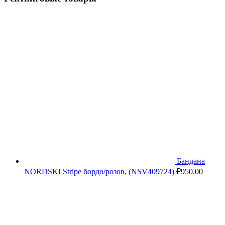
Бандана
NORDSKI Stripe бордо/розов, (NSV409724)
₽
950.00