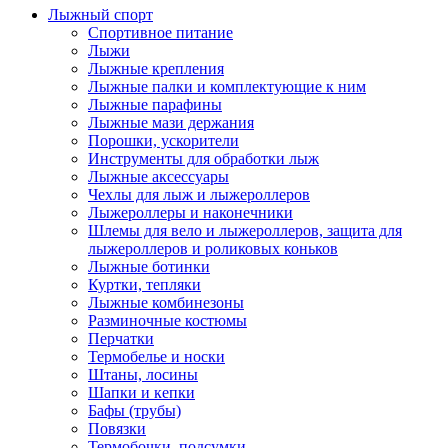
Лыжный спорт
Спортивное питание
Лыжи
Лыжные крепления
Лыжные палки и комплектующие к ним
Лыжные парафины
Лыжные мази держания
Порошки, ускорители
Инструменты для обработки лыж
Лыжные аксессуары
Чехлы для лыж и лыжероллеров
Лыжероллеры и наконечники
Шлемы для вело и лыжероллеров, защита для
лыжероллеров и роликовых коньков
Лыжные ботинки
Куртки, тепляки
Лыжные комбинезоны
Разминочные костюмы
Перчатки
Термобелье и носки
Штаны, лосины
Шапки и кепки
Бафы (трубы)
Повязки
Термобочки, подсумки