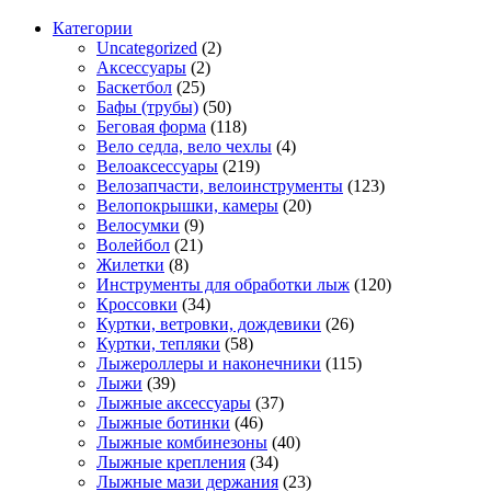
Категории
Uncategorized
(2)
Аксессуары
(2)
Баскетбол
(25)
Бафы (трубы)
(50)
Беговая форма
(118)
Вело седла, вело чехлы
(4)
Велоаксессуары
(219)
Велозапчасти, велоинструменты
(123)
Велопокрышки, камеры
(20)
Велосумки
(9)
Волейбол
(21)
Жилетки
(8)
Инструменты для обработки лыж
(120)
Кроссовки
(34)
Куртки, ветровки, дождевики
(26)
Куртки, тепляки
(58)
Лыжероллеры и наконечники
(115)
Лыжи
(39)
Лыжные аксессуары
(37)
Лыжные ботинки
(46)
Лыжные комбинезоны
(40)
Лыжные крепления
(34)
Лыжные мази держания
(23)