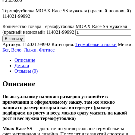
₽
2,650.00
Термофутболка MOAX Race SS мужская (красный неоновый)
114021-99992
Количество товара Термофутболка MOAX Race SS мужская
(красный неоновый) 114021-99992
В корзину
Артикул:
114021-99992
Категория:
Термобелье и носки
Метки:
Бег
,
Вело
,
Лыжи
,
Фитнес
Описание
Детали
Отзывы (0)
Описание
По актуальному наличию размеров уточняйте в
примечании к оформляемому заказу, там же можно
написать размер который вас интересует (размер
подбираем по росту и весу, можно сразу указать на какой
рост и вес нужна термофутболка)
Moax Race SS
— достаточно универсальное термобелье за
счет материалов и дизайна. Подходит для занятий спортом и