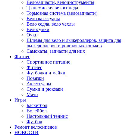
Велозапчасти, велоинструменты
Трансмиссия велосипеда
Тормозная система (велозапчасти)
Велоаксессуары
Вело седла, вело чехлы
Велосумки
Очки
Шлемы для вело и лыжероллеров, защита для
лыжероллеров и роликовых коньков
Самокаты, запчасти для них
Фитнес
Спортивное питание
Фитнес
Футболки и майки
Повязки
Аксессуары
Сумки и рюкзаки
Мячи
Игры
Баскетбол
Волейбол
Настольный теннис
Футбол
Ремонт велосипедов
НОВОСТИ