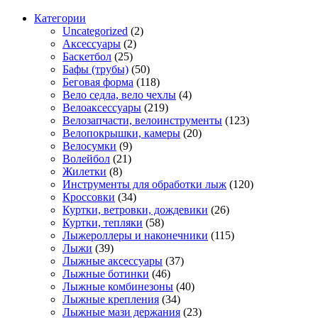
Категории
Uncategorized
(2)
Аксессуары
(2)
Баскетбол
(25)
Бафы (трубы)
(50)
Беговая форма
(118)
Вело седла, вело чехлы
(4)
Велоаксессуары
(219)
Велозапчасти, велоинструменты
(123)
Велопокрышки, камеры
(20)
Велосумки
(9)
Волейбол
(21)
Жилетки
(8)
Инструменты для обработки лыж
(120)
Кроссовки
(34)
Куртки, ветровки, дождевики
(26)
Куртки, тепляки
(58)
Лыжероллеры и наконечники
(115)
Лыжи
(39)
Лыжные аксессуары
(37)
Лыжные ботинки
(46)
Лыжные комбинезоны
(40)
Лыжные крепления
(34)
Лыжные мази держания
(23)