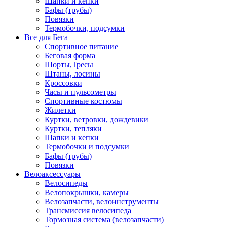
Шапки и кепки
Бафы (трубы)
Повязки
Термобочки, подсумки
Все для Бега
Спортивное питание
Беговая форма
Шорты,Тресы
Штаны, лосины
Кроссовки
Часы и пульсометры
Спортивные костюмы
Жилетки
Куртки, ветровки, дождевики
Куртки, тепляки
Шапки и кепки
Термобочки и подсумки
Бафы (трубы)
Повязки
Велоаксессуары
Велосипеды
Велопокрышки, камеры
Велозапчасти, велоинструменты
Трансмиссия велосипеда
Тормозная система (велозапчасти)