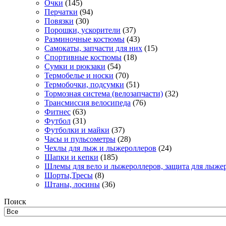
Очки
(145)
Перчатки
(94)
Повязки
(30)
Порошки, ускорители
(37)
Разминочные костюмы
(43)
Самокаты, запчасти для них
(15)
Спортивные костюмы
(18)
Сумки и рюкзаки
(54)
Термобелье и носки
(70)
Термобочки, подсумки
(51)
Тормозная система (велозапчасти)
(32)
Трансмиссия велосипеда
(76)
Фитнес
(63)
Футбол
(31)
Футболки и майки
(37)
Часы и пульсометры
(28)
Чехлы для лыж и лыжероллеров
(24)
Шапки и кепки
(185)
Шлемы для вело и лыжероллеров, защита для лыже
Шорты,Тресы
(8)
Штаны, лосины
(36)
Поиск