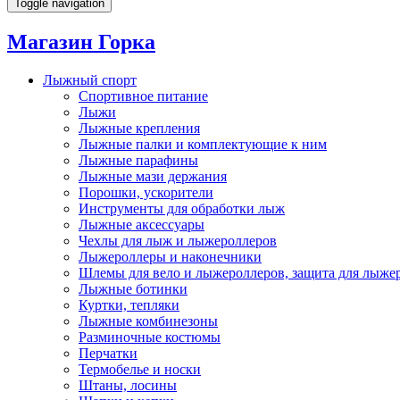
Toggle navigation
Магазин Горка
Лыжный спорт
Спортивное питание
Лыжи
Лыжные крепления
Лыжные палки и комплектующие к ним
Лыжные парафины
Лыжные мази держания
Порошки, ускорители
Инструменты для обработки лыж
Лыжные аксессуары
Чехлы для лыж и лыжероллеров
Лыжероллеры и наконечники
Шлемы для вело и лыжероллеров, защита для лыже
Лыжные ботинки
Куртки, тепляки
Лыжные комбинезоны
Разминочные костюмы
Перчатки
Термобелье и носки
Штаны, лосины