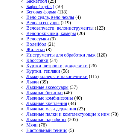
Баскетбол
(25)
Бафы (трубы)
(50)
Беговая форма
(118)
Вело седла, вело чехлы
(4)
Велоаксессуары
(219)
Велозапчасти, велоинструменты
(123)
Велопокрышки, камеры
(20)
Велосумки
(9)
Волейбол
(21)
Жилетки
(8)
Инструменты для обработки лыж
(120)
Кроссовки
(34)
Куртки, ветровки, дождевики
(26)
Куртки, тепляки
(58)
Лыжероллеры и наконечники
(115)
Лыжи
(39)
Лыжные аксессуары
(37)
Лыжные ботинки
(46)
Лыжные комбинезоны
(40)
Лыжные крепления
(34)
Лыжные мази держания
(23)
Лыжные палки и комплектующие к ним
(78)
Лыжные парафины
(205)
Мячи
(76)
Настольный теннис
(5)