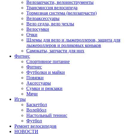
Велозапчасти, велоинструменты
Трансмиссия велосипеда
Тормозная система (велозапчасти)
Велоаксессуары
Вело седла, вело чехлы
Велосумки
Очки
Шлемы для вело и лыжероллеров, защита для
лыжероллеров и роликовых коньков
Самокаты, запчасти для них
Фитнес
Спортивное питание
Фитнес
Футболки и майки
Повязки
Аксессуары
Сумки и рюкзаки
Мячи
Игры
Баскетбол
Волейбол
Настольный теннис
Футбол
Ремонт велосипедов
НОВОСТИ