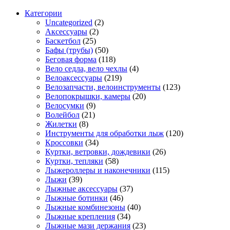
Категории
Uncategorized
(2)
Аксессуары
(2)
Баскетбол
(25)
Бафы (трубы)
(50)
Беговая форма
(118)
Вело седла, вело чехлы
(4)
Велоаксессуары
(219)
Велозапчасти, велоинструменты
(123)
Велопокрышки, камеры
(20)
Велосумки
(9)
Волейбол
(21)
Жилетки
(8)
Инструменты для обработки лыж
(120)
Кроссовки
(34)
Куртки, ветровки, дождевики
(26)
Куртки, тепляки
(58)
Лыжероллеры и наконечники
(115)
Лыжи
(39)
Лыжные аксессуары
(37)
Лыжные ботинки
(46)
Лыжные комбинезоны
(40)
Лыжные крепления
(34)
Лыжные мази держания
(23)