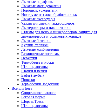
Лыжные парафины
Лыжные мази держания
Порошки, ускорители
Инструменты для обработки лыж
Лыжные аксессуары
Чехлы для лыж и лыжероллеров
Лыжероллеры и наконечники
Шлемы для вело и лыжероллеров, защита для
лыжероллеров и роликовых коньков
Лыжные ботинки
Куртки, тепляки
Лыжные комбинезоны
Разминочные костюмы
Перчатки
Термобелье и носки
Штаны, лосины
Шапки и кепки
Бафы (трубы)
Повязки
Термобочки, подсумки
Все для Бега
Спортивное питание
Беговая форма
Шорты,Тресы
Штаны, лосины