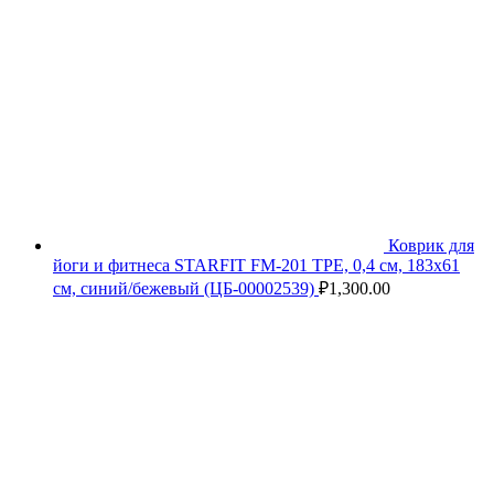
Коврик для
йоги и фитнеса STARFIT FM-201 TPE, 0,4 см, 183x61
см, синий/бежевый (ЦБ-00002539)
₽
1,300.00