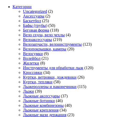
Категории
Uncategorized
(2)
Аксессуары
(2)
Баскетбол
(25)
Бафы (трубы)
(50)
Беговая форма
(118)
Вело седла, вело чехлы
(4)
Велоаксессуары
(219)
Велозапчасти, велоинструменты
(123)
Велопокрышки, камеры
(20)
Велосумки
(9)
Волейбол
(21)
Жилетки
(8)
Инструменты для обработки лыж
(120)
Кроссовки
(34)
Куртки, ветровки, дождевики
(26)
Куртки, тепляки
(58)
Лыжероллеры и наконечники
(115)
Лыжи
(39)
Лыжные аксессуары
(37)
Лыжные ботинки
(46)
Лыжные комбинезоны
(40)
Лыжные крепления
(34)
Лыжные мази держания
(23)