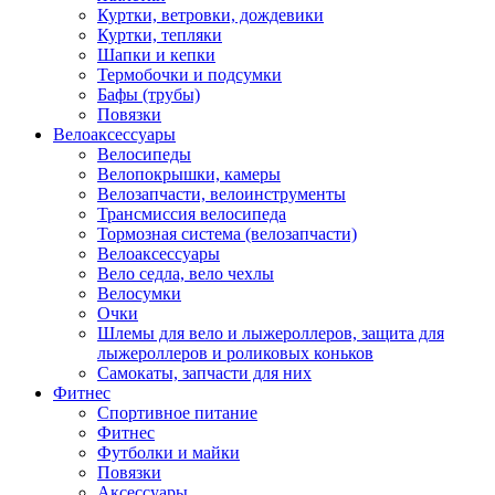
Куртки, ветровки, дождевики
Куртки, тепляки
Шапки и кепки
Термобочки и подсумки
Бафы (трубы)
Повязки
Велоаксессуары
Велосипеды
Велопокрышки, камеры
Велозапчасти, велоинструменты
Трансмиссия велосипеда
Тормозная система (велозапчасти)
Велоаксессуары
Вело седла, вело чехлы
Велосумки
Очки
Шлемы для вело и лыжероллеров, защита для
лыжероллеров и роликовых коньков
Самокаты, запчасти для них
Фитнес
Спортивное питание
Фитнес
Футболки и майки
Повязки
Аксессуары