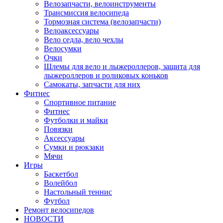
Велозапчасти, велоинструменты
Трансмиссия велосипеда
Тормозная система (велозапчасти)
Велоаксессуары
Вело седла, вело чехлы
Велосумки
Очки
Шлемы для вело и лыжероллеров, защита для
лыжероллеров и роликовых коньков
Самокаты, запчасти для них
Фитнес
Спортивное питание
Фитнес
Футболки и майки
Повязки
Аксессуары
Сумки и рюкзаки
Мячи
Игры
Баскетбол
Волейбол
Настольный теннис
Футбол
Ремонт велосипедов
НОВОСТИ