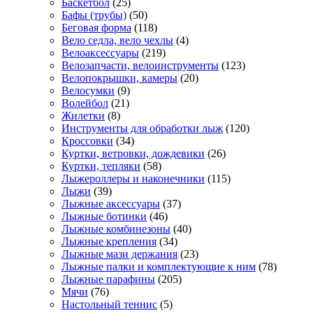
Баскетбол
(25)
Бафы (трубы)
(50)
Беговая форма
(118)
Вело седла, вело чехлы
(4)
Велоаксессуары
(219)
Велозапчасти, велоинструменты
(123)
Велопокрышки, камеры
(20)
Велосумки
(9)
Волейбол
(21)
Жилетки
(8)
Инструменты для обработки лыж
(120)
Кроссовки
(34)
Куртки, ветровки, дождевики
(26)
Куртки, тепляки
(58)
Лыжероллеры и наконечники
(115)
Лыжи
(39)
Лыжные аксессуары
(37)
Лыжные ботинки
(46)
Лыжные комбинезоны
(40)
Лыжные крепления
(34)
Лыжные мази держания
(23)
Лыжные палки и комплектующие к ним
(78)
Лыжные парафины
(205)
Мячи
(76)
Настольный теннис
(5)