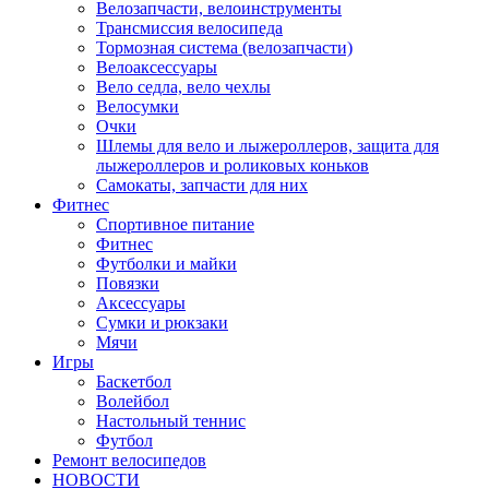
Велозапчасти, велоинструменты
Трансмиссия велосипеда
Тормозная система (велозапчасти)
Велоаксессуары
Вело седла, вело чехлы
Велосумки
Очки
Шлемы для вело и лыжероллеров, защита для
лыжероллеров и роликовых коньков
Самокаты, запчасти для них
Фитнес
Спортивное питание
Фитнес
Футболки и майки
Повязки
Аксессуары
Сумки и рюкзаки
Мячи
Игры
Баскетбол
Волейбол
Настольный теннис
Футбол
Ремонт велосипедов
НОВОСТИ