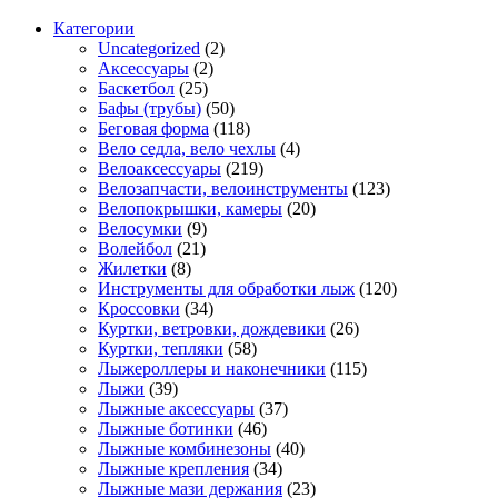
Категории
Uncategorized
(2)
Аксессуары
(2)
Баскетбол
(25)
Бафы (трубы)
(50)
Беговая форма
(118)
Вело седла, вело чехлы
(4)
Велоаксессуары
(219)
Велозапчасти, велоинструменты
(123)
Велопокрышки, камеры
(20)
Велосумки
(9)
Волейбол
(21)
Жилетки
(8)
Инструменты для обработки лыж
(120)
Кроссовки
(34)
Куртки, ветровки, дождевики
(26)
Куртки, тепляки
(58)
Лыжероллеры и наконечники
(115)
Лыжи
(39)
Лыжные аксессуары
(37)
Лыжные ботинки
(46)
Лыжные комбинезоны
(40)
Лыжные крепления
(34)
Лыжные мази держания
(23)