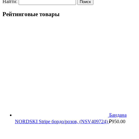
Найти:
Рейтинговые товары
Бандана
NORDSKI Stripe бордо/розов, (NSV409724)
₽
950.00