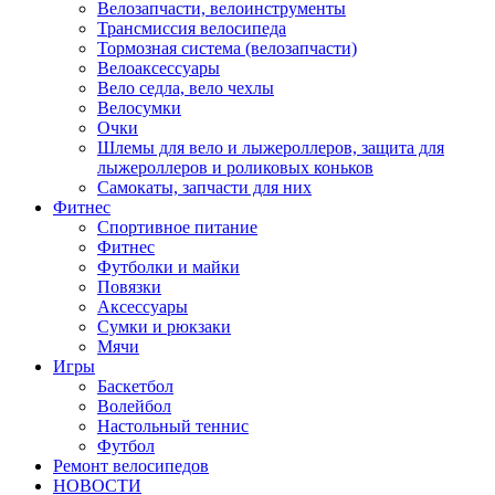
Велозапчасти, велоинструменты
Трансмиссия велосипеда
Тормозная система (велозапчасти)
Велоаксессуары
Вело седла, вело чехлы
Велосумки
Очки
Шлемы для вело и лыжероллеров, защита для
лыжероллеров и роликовых коньков
Самокаты, запчасти для них
Фитнес
Спортивное питание
Фитнес
Футболки и майки
Повязки
Аксессуары
Сумки и рюкзаки
Мячи
Игры
Баскетбол
Волейбол
Настольный теннис
Футбол
Ремонт велосипедов
НОВОСТИ