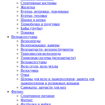
Спортивные костюмы
Жилетки
Куртки, ветровки, дождевики
Куртки, тепляки
Шапки и кепки
Термобочки и подсумки
Бафы (трубы)
Повязки
Велоаксессуары
Велосипеды
Велопокрышки, камеры
Велозапчасти, велоинструменты
Трансмиссия велосипеда
Тормозная система (велозапчасти)
Велоаксессуары
Вело седла, вело чехлы
Велосумки
Очки
Шлемы для вело и лыжероллеров, защита для
лыжероллеров и роликовых коньков
Самокаты, запчасти для них
Фитнес
Спортивное питание
Фитнес
Футболки и майки