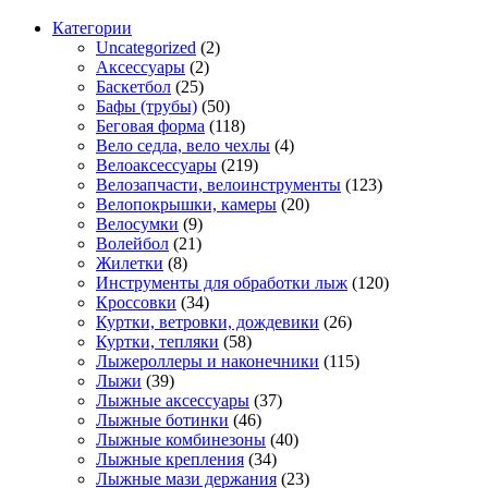
Категории
Uncategorized
(2)
Аксессуары
(2)
Баскетбол
(25)
Бафы (трубы)
(50)
Беговая форма
(118)
Вело седла, вело чехлы
(4)
Велоаксессуары
(219)
Велозапчасти, велоинструменты
(123)
Велопокрышки, камеры
(20)
Велосумки
(9)
Волейбол
(21)
Жилетки
(8)
Инструменты для обработки лыж
(120)
Кроссовки
(34)
Куртки, ветровки, дождевики
(26)
Куртки, тепляки
(58)
Лыжероллеры и наконечники
(115)
Лыжи
(39)
Лыжные аксессуары
(37)
Лыжные ботинки
(46)
Лыжные комбинезоны
(40)
Лыжные крепления
(34)
Лыжные мази держания
(23)