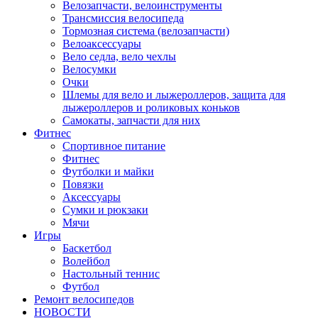
Велозапчасти, велоинструменты
Трансмиссия велосипеда
Тормозная система (велозапчасти)
Велоаксессуары
Вело седла, вело чехлы
Велосумки
Очки
Шлемы для вело и лыжероллеров, защита для
лыжероллеров и роликовых коньков
Самокаты, запчасти для них
Фитнес
Спортивное питание
Фитнес
Футболки и майки
Повязки
Аксессуары
Сумки и рюкзаки
Мячи
Игры
Баскетбол
Волейбол
Настольный теннис
Футбол
Ремонт велосипедов
НОВОСТИ