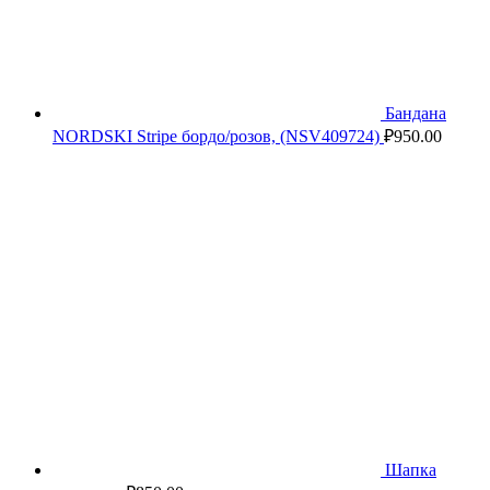
Бандана
NORDSKI Stripe бордо/розов, (NSV409724)
₽
950.00
Шапка