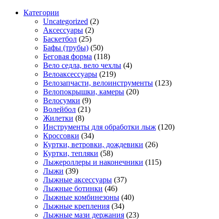
Категории
Uncategorized
(2)
Аксессуары
(2)
Баскетбол
(25)
Бафы (трубы)
(50)
Беговая форма
(118)
Вело седла, вело чехлы
(4)
Велоаксессуары
(219)
Велозапчасти, велоинструменты
(123)
Велопокрышки, камеры
(20)
Велосумки
(9)
Волейбол
(21)
Жилетки
(8)
Инструменты для обработки лыж
(120)
Кроссовки
(34)
Куртки, ветровки, дождевики
(26)
Куртки, тепляки
(58)
Лыжероллеры и наконечники
(115)
Лыжи
(39)
Лыжные аксессуары
(37)
Лыжные ботинки
(46)
Лыжные комбинезоны
(40)
Лыжные крепления
(34)
Лыжные мази держания
(23)