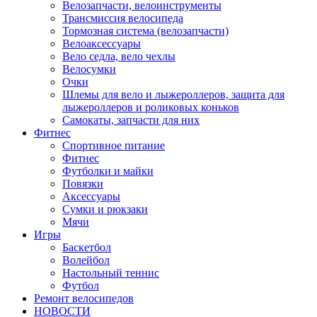
Велозапчасти, велоинструменты
Трансмиссия велосипеда
Тормозная система (велозапчасти)
Велоаксессуары
Вело седла, вело чехлы
Велосумки
Очки
Шлемы для вело и лыжероллеров, защита для
лыжероллеров и роликовых коньков
Самокаты, запчасти для них
Фитнес
Спортивное питание
Фитнес
Футболки и майки
Повязки
Аксессуары
Сумки и рюкзаки
Мячи
Игры
Баскетбол
Волейбол
Настольный теннис
Футбол
Ремонт велосипедов
НОВОСТИ