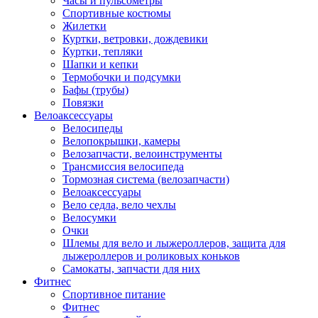
Часы и пульсометры
Спортивные костюмы
Жилетки
Куртки, ветровки, дождевики
Куртки, тепляки
Шапки и кепки
Термобочки и подсумки
Бафы (трубы)
Повязки
Велоаксессуары
Велосипеды
Велопокрышки, камеры
Велозапчасти, велоинструменты
Трансмиссия велосипеда
Тормозная система (велозапчасти)
Велоаксессуары
Вело седла, вело чехлы
Велосумки
Очки
Шлемы для вело и лыжероллеров, защита для
лыжероллеров и роликовых коньков
Самокаты, запчасти для них
Фитнес
Спортивное питание
Фитнес