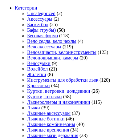
Категории
Uncategorized
(2)
Аксессуары
(2)
Баскетбол
(25)
Бафы (трубы)
(50)
Беговая форма
(118)
Вело седла, вело чехлы
(4)
Велоаксессуары
(219)
Велозапчасти, велоинструменты
(123)
Велопокрышки, камеры
(20)
Велосумки
(9)
Волейбол
(21)
Жилетки
(8)
Инструменты для обработки лыж
(120)
Кроссовки
(34)
Куртки, ветровки, дождевики
(26)
Куртки, тепляки
(58)
Лыжероллеры и наконечники
(115)
Лыжи
(39)
Лыжные аксессуары
(37)
Лыжные ботинки
(46)
Лыжные комбинезоны
(40)
Лыжные крепления
(34)
Лыжные мази держания
(23)