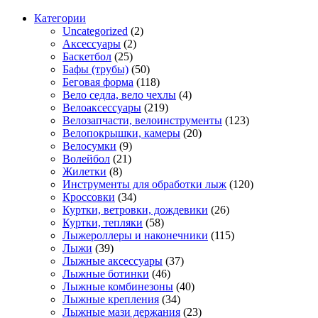
Категории
Uncategorized
(2)
Аксессуары
(2)
Баскетбол
(25)
Бафы (трубы)
(50)
Беговая форма
(118)
Вело седла, вело чехлы
(4)
Велоаксессуары
(219)
Велозапчасти, велоинструменты
(123)
Велопокрышки, камеры
(20)
Велосумки
(9)
Волейбол
(21)
Жилетки
(8)
Инструменты для обработки лыж
(120)
Кроссовки
(34)
Куртки, ветровки, дождевики
(26)
Куртки, тепляки
(58)
Лыжероллеры и наконечники
(115)
Лыжи
(39)
Лыжные аксессуары
(37)
Лыжные ботинки
(46)
Лыжные комбинезоны
(40)
Лыжные крепления
(34)
Лыжные мази держания
(23)