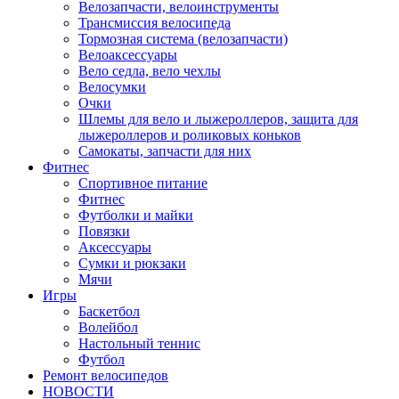
Велозапчасти, велоинструменты
Трансмиссия велосипеда
Тормозная система (велозапчасти)
Велоаксессуары
Вело седла, вело чехлы
Велосумки
Очки
Шлемы для вело и лыжероллеров, защита для
лыжероллеров и роликовых коньков
Самокаты, запчасти для них
Фитнес
Спортивное питание
Фитнес
Футболки и майки
Повязки
Аксессуары
Сумки и рюкзаки
Мячи
Игры
Баскетбол
Волейбол
Настольный теннис
Футбол
Ремонт велосипедов
НОВОСТИ