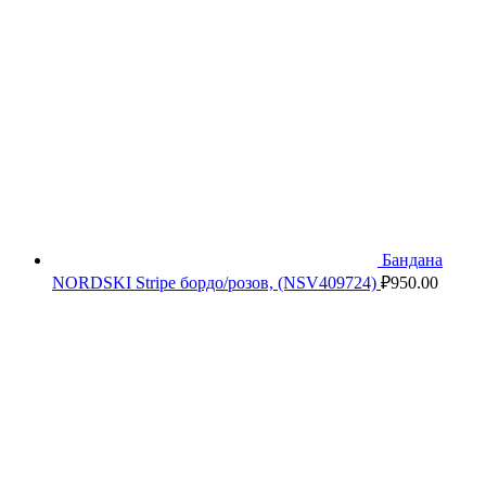
Бандана
NORDSKI Stripe бордо/розов, (NSV409724)
₽
950.00