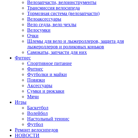
Велозапчасти, велоинструменты
Трансмиссия велосипеда
Тормозная система (велозапчасти)
Велоаксессуары
Вело седла, вело чехлы
Велосумки
Очки
Шлемы для вело и лыжероллеров, защита для
лыжероллеров и роликовых коньков
Самокаты, запчасти для них
Фитнес
Спортивное питание
Фитнес
Футболки и майки
Повязки
Аксессуары
Сумки и рюкзаки
Мячи
Игры
Баскетбол
Волейбол
Настольный теннис
Футбол
Ремонт велосипедов
НОВОСТИ