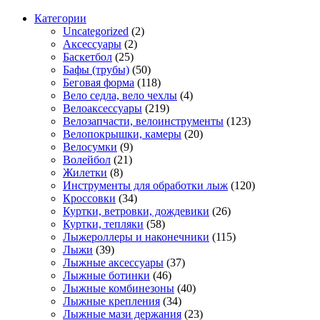
Категории
Uncategorized
(2)
Аксессуары
(2)
Баскетбол
(25)
Бафы (трубы)
(50)
Беговая форма
(118)
Вело седла, вело чехлы
(4)
Велоаксессуары
(219)
Велозапчасти, велоинструменты
(123)
Велопокрышки, камеры
(20)
Велосумки
(9)
Волейбол
(21)
Жилетки
(8)
Инструменты для обработки лыж
(120)
Кроссовки
(34)
Куртки, ветровки, дождевики
(26)
Куртки, тепляки
(58)
Лыжероллеры и наконечники
(115)
Лыжи
(39)
Лыжные аксессуары
(37)
Лыжные ботинки
(46)
Лыжные комбинезоны
(40)
Лыжные крепления
(34)
Лыжные мази держания
(23)