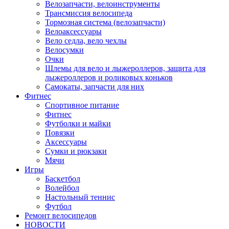
Велозапчасти, велоинструменты
Трансмиссия велосипеда
Тормозная система (велозапчасти)
Велоаксессуары
Вело седла, вело чехлы
Велосумки
Очки
Шлемы для вело и лыжероллеров, защита для
лыжероллеров и роликовых коньков
Самокаты, запчасти для них
Фитнес
Спортивное питание
Фитнес
Футболки и майки
Повязки
Аксессуары
Сумки и рюкзаки
Мячи
Игры
Баскетбол
Волейбол
Настольный теннис
Футбол
Ремонт велосипедов
НОВОСТИ