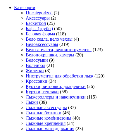
Категории
Uncategorized
(2)
Аксессуары
(2)
Баскетбол
(25)
Бафы (трубы)
(50)
Беговая форма
(118)
Вело седла, вело чехлы
(4)
Велоаксессуары
(219)
Велозапчасти, велоинструменты
(123)
Велопокрышки, камеры
(20)
Велосумки
(9)
Волейбол
(21)
Жилетки
(8)
Инструменты для обработки лыж
(120)
Кроссовки
(34)
Куртки, ветровки, дождевики
(26)
Куртки, тепляки
(58)
Лыжероллеры и наконечники
(115)
Лыжи
(39)
Лыжные аксессуары
(37)
Лыжные ботинки
(46)
Лыжные комбинезоны
(40)
Лыжные крепления
(34)
Лыжные мази держания
(23)