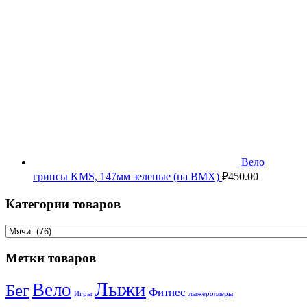
Вело
грипсы KMS, 147мм зеленые (на BMX)
₽
450.00
Категории товаров
Метки товаров
Лыжи
Вело
Бег
Фитнес
Игры
лыжероллеры