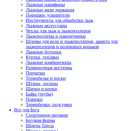
Лыжные парафины
Лыжные мази держания
Порошки, ускорители
Инструменты для обработки лыж
Лыжные аксессуары
Чехлы для лыж и лыжероллеров
Лыжероллеры и наконечники
Шлемы для вело и лыжероллеров, защита для
лыжероллеров и роликовых коньков
Лыжные ботинки
Куртки, тепляки
Лыжные комбинезоны
Разминочные костюмы
Перчатки
Термобелье и носки
Штаны, лосины
Шапки и кепки
Бафы (трубы)
Повязки
Термобочки, подсумки
Все для Бега
Спортивное питание
Беговая форма
Шорты,Тресы
Штаны, лосины