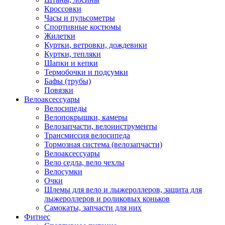
Кроссовки
Часы и пульсометры
Спортивные костюмы
Жилетки
Куртки, ветровки, дождевики
Куртки, тепляки
Шапки и кепки
Термобочки и подсумки
Бафы (трубы)
Повязки
Велоаксессуары
Велосипеды
Велопокрышки, камеры
Велозапчасти, велоинструменты
Трансмиссия велосипеда
Тормозная система (велозапчасти)
Велоаксессуары
Вело седла, вело чехлы
Велосумки
Очки
Шлемы для вело и лыжероллеров, защита для
лыжероллеров и роликовых коньков
Самокаты, запчасти для них
Фитнес