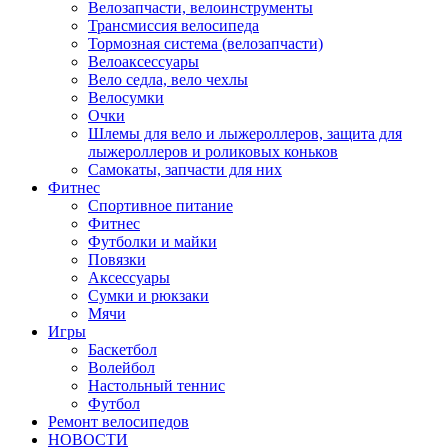
Велозапчасти, велоинструменты
Трансмиссия велосипеда
Тормозная система (велозапчасти)
Велоаксессуары
Вело седла, вело чехлы
Велосумки
Очки
Шлемы для вело и лыжероллеров, защита для
лыжероллеров и роликовых коньков
Самокаты, запчасти для них
Фитнес
Спортивное питание
Фитнес
Футболки и майки
Повязки
Аксессуары
Сумки и рюкзаки
Мячи
Игры
Баскетбол
Волейбол
Настольный теннис
Футбол
Ремонт велосипедов
НОВОСТИ