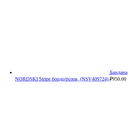
Бандана
NORDSKI Stripe бордо/розов, (NSV409724)
₽
950.00