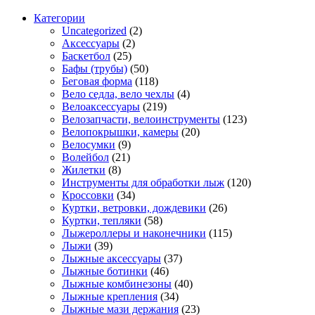
Категории
Uncategorized
(2)
Аксессуары
(2)
Баскетбол
(25)
Бафы (трубы)
(50)
Беговая форма
(118)
Вело седла, вело чехлы
(4)
Велоаксессуары
(219)
Велозапчасти, велоинструменты
(123)
Велопокрышки, камеры
(20)
Велосумки
(9)
Волейбол
(21)
Жилетки
(8)
Инструменты для обработки лыж
(120)
Кроссовки
(34)
Куртки, ветровки, дождевики
(26)
Куртки, тепляки
(58)
Лыжероллеры и наконечники
(115)
Лыжи
(39)
Лыжные аксессуары
(37)
Лыжные ботинки
(46)
Лыжные комбинезоны
(40)
Лыжные крепления
(34)
Лыжные мази держания
(23)