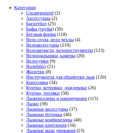
Категории
Uncategorized
(2)
Аксессуары
(2)
Баскетбол
(25)
Бафы (трубы)
(50)
Беговая форма
(118)
Вело седла, вело чехлы
(4)
Велоаксессуары
(219)
Велозапчасти, велоинструменты
(123)
Велопокрышки, камеры
(20)
Велосумки
(9)
Волейбол
(21)
Жилетки
(8)
Инструменты для обработки лыж
(120)
Кроссовки
(34)
Куртки, ветровки, дождевики
(26)
Куртки, тепляки
(58)
Лыжероллеры и наконечники
(115)
Лыжи
(39)
Лыжные аксессуары
(37)
Лыжные ботинки
(46)
Лыжные комбинезоны
(40)
Лыжные крепления
(34)
Лыжные мази держания
(23)