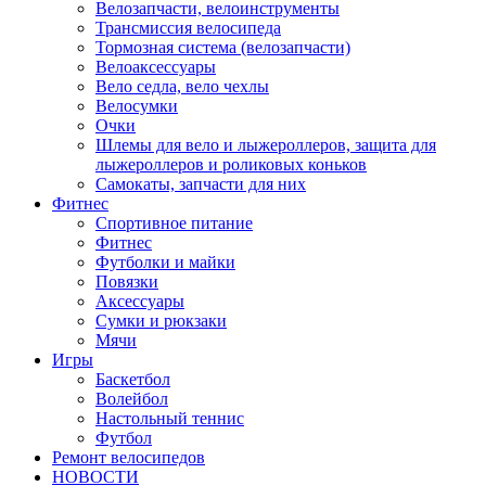
Велозапчасти, велоинструменты
Трансмиссия велосипеда
Тормозная система (велозапчасти)
Велоаксессуары
Вело седла, вело чехлы
Велосумки
Очки
Шлемы для вело и лыжероллеров, защита для
лыжероллеров и роликовых коньков
Самокаты, запчасти для них
Фитнес
Спортивное питание
Фитнес
Футболки и майки
Повязки
Аксессуары
Сумки и рюкзаки
Мячи
Игры
Баскетбол
Волейбол
Настольный теннис
Футбол
Ремонт велосипедов
НОВОСТИ