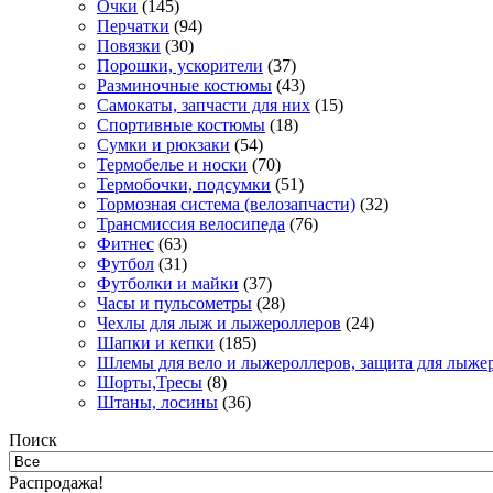
Очки
(145)
Перчатки
(94)
Повязки
(30)
Порошки, ускорители
(37)
Разминочные костюмы
(43)
Самокаты, запчасти для них
(15)
Спортивные костюмы
(18)
Сумки и рюкзаки
(54)
Термобелье и носки
(70)
Термобочки, подсумки
(51)
Тормозная система (велозапчасти)
(32)
Трансмиссия велосипеда
(76)
Фитнес
(63)
Футбол
(31)
Футболки и майки
(37)
Часы и пульсометры
(28)
Чехлы для лыж и лыжероллеров
(24)
Шапки и кепки
(185)
Шлемы для вело и лыжероллеров, защита для лыже
Шорты,Тресы
(8)
Штаны, лосины
(36)
Поиск
Распродажа!