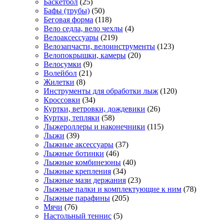
Баскетбол
(25)
Бафы (трубы)
(50)
Беговая форма
(118)
Вело седла, вело чехлы
(4)
Велоаксессуары
(219)
Велозапчасти, велоинструменты
(123)
Велопокрышки, камеры
(20)
Велосумки
(9)
Волейбол
(21)
Жилетки
(8)
Инструменты для обработки лыж
(120)
Кроссовки
(34)
Куртки, ветровки, дождевики
(26)
Куртки, тепляки
(58)
Лыжероллеры и наконечники
(115)
Лыжи
(39)
Лыжные аксессуары
(37)
Лыжные ботинки
(46)
Лыжные комбинезоны
(40)
Лыжные крепления
(34)
Лыжные мази держания
(23)
Лыжные палки и комплектующие к ним
(78)
Лыжные парафины
(205)
Мячи
(76)
Настольный теннис
(5)