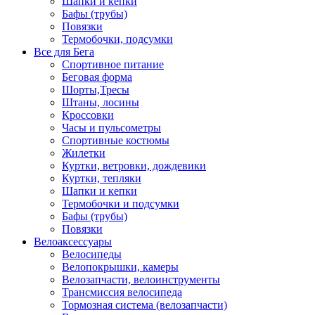
Шапки и кепки
Бафы (трубы)
Повязки
Термобочки, подсумки
Все для Бега
Спортивное питание
Беговая форма
Шорты,Тресы
Штаны, лосины
Кроссовки
Часы и пульсометры
Спортивные костюмы
Жилетки
Куртки, ветровки, дождевики
Куртки, тепляки
Шапки и кепки
Термобочки и подсумки
Бафы (трубы)
Повязки
Велоаксессуары
Велосипеды
Велопокрышки, камеры
Велозапчасти, велоинструменты
Трансмиссия велосипеда
Тормозная система (велозапчасти)