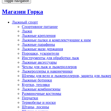
Toggle navigation
Магазин Горка
Лыжный спорт
Спортивное питание
Лыжи
Лыжные крепления
Лыжные палки и комплектующие к ним
Лыжные парафины
Лыжные мази держания
Порошки, ускорители
Инструменты для обработки лыж
Лыжные аксессуары
Чехлы для лыж и лыжероллеров
Лыжероллеры и наконечники
Шлемы для вело и лыжероллеров, защита для лыже
Лыжные ботинки
Куртки, тепляки
Лыжные комбинезоны
Разминочные костюмы
Перчатки
Термобелье и носки
Штаны, лосины