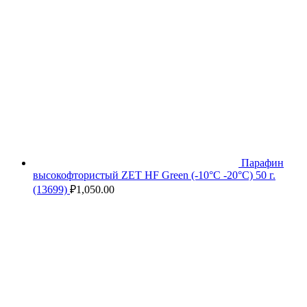
Парафин
высокофтористый ZET HF Green (-10°С -20°С) 50 г.
(13699)
₽
1,050.00