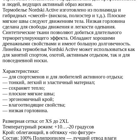
и людей, ведущих активный образ жизни.
Термобелье Nordski Active изготовлено из полиамида и
гибридных «смесей» (вискоза, полиэстер и т.д.). Плоские
мягкие швы следуют движениям тела. Низкая горловина
сделана для свободы движения и легкости одевания.
Синтетические ткани позволяют добиться длительного
терморегулирующего эффекта. Обладают хорошими
дренажными свойствами и имеют большую долговечность.
Линейка термобелья Nordski Active может использоваться как
для занятий спортом, охотой, активным отдыхом, так и для
повседневной носки.
Характеристики:
— для спортсменов и для любителей активного отдыха;
— тонкий, легкий и эластичный материал;
— сохраняет тепло;
— плоские мягкие швы;
— эргономичный крой;
— влагоотводящие свойства;
— низкая горловина.
Размерная сетка: от XS до 2XL
Температурный режим: +10…-20 градусов
Крой: облегающий, в обтяжку «по фигуре»
Состав: 100% Полипропилен — лучший отвод влаги