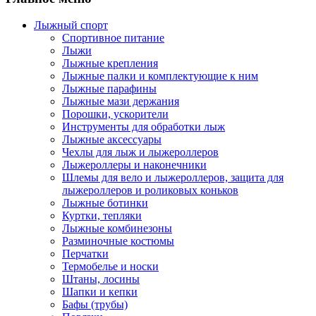
Лыжный спорт
Спортивное питание
Лыжи
Лыжные крепления
Лыжные палки и комплектующие к ним
Лыжные парафины
Лыжные мази держания
Порошки, ускорители
Инструменты для обработки лыж
Лыжные аксессуары
Чехлы для лыж и лыжероллеров
Лыжероллеры и наконечники
Шлемы для вело и лыжероллеров, защита для
лыжероллеров и роликовых коньков
Лыжные ботинки
Куртки, тепляки
Лыжные комбинезоны
Разминочные костюмы
Перчатки
Термобелье и носки
Штаны, лосины
Шапки и кепки
Бафы (трубы)