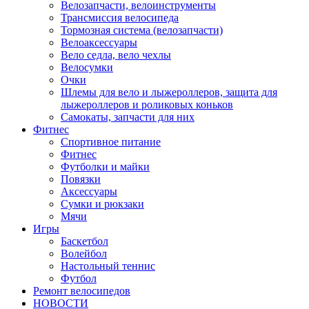
Велозапчасти, велоинструменты
Трансмиссия велосипеда
Тормозная система (велозапчасти)
Велоаксессуары
Вело седла, вело чехлы
Велосумки
Очки
Шлемы для вело и лыжероллеров, защита для
лыжероллеров и роликовых коньков
Самокаты, запчасти для них
Фитнес
Спортивное питание
Фитнес
Футболки и майки
Повязки
Аксессуары
Сумки и рюкзаки
Мячи
Игры
Баскетбол
Волейбол
Настольный теннис
Футбол
Ремонт велосипедов
НОВОСТИ