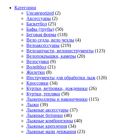
Категории
Uncategorized
(2)
Аксессуары
(2)
Баскетбол
(25)
Бафы (трубы)
(50)
Беговая форма
(118)
Вело седла, вело чехлы
(4)
Велоаксессуары
(219)
Велозапчасти, велоинструменты
(123)
Велопокрышки, камеры
(20)
Велосумки
(9)
Волейбол
(21)
Жилетки
(8)
Инструменты для обработки лыж
(120)
Кроссовки
(34)
Куртки, ветровки, дождевики
(26)
Куртки, тепляки
(58)
Лыжероллеры и наконечники
(115)
Лыжи
(39)
Лыжные аксессуары
(37)
Лыжные ботинки
(46)
Лыжные комбинезоны
(40)
Лыжные крепления
(34)
Лыжные мази держания
(23)