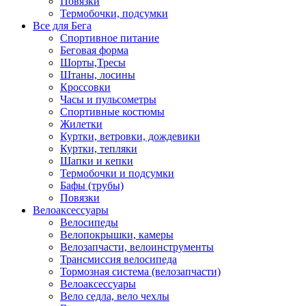
Повязки
Термобочки, подсумки
Все для Бега
Спортивное питание
Беговая форма
Шорты,Тресы
Штаны, лосины
Кроссовки
Часы и пульсометры
Спортивные костюмы
Жилетки
Куртки, ветровки, дождевики
Куртки, тепляки
Шапки и кепки
Термобочки и подсумки
Бафы (трубы)
Повязки
Велоаксессуары
Велосипеды
Велопокрышки, камеры
Велозапчасти, велоинструменты
Трансмиссия велосипеда
Тормозная система (велозапчасти)
Велоаксессуары
Вело седла, вело чехлы